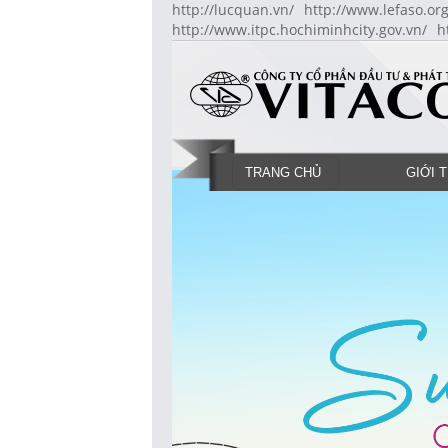
http://lucquan.vn/
http://www.lefaso.org
http://www.itpc.hochiminhcity.gov.vn/
h
TRANG CHỦ
GIỚI 