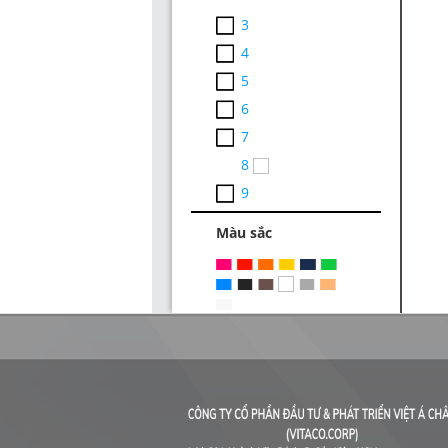
3
4
5
6
7
8
9
Màu sắc
Thiết Kế Website