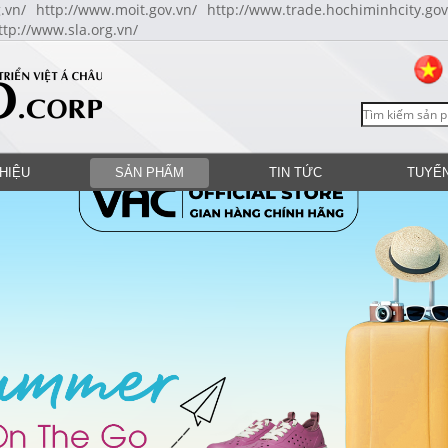
.vn/
http://www.moit.gov.vn/
http://www.trade.hochiminhcity.gov
ttp://www.sla.org.vn/
THIỆU
SẢN PHẨM
TIN TỨC
TUYỂ