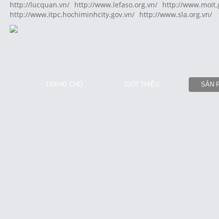
http://lucquan.vn/
http://www.lefaso.org.vn/
http://www.moit.
http://www.itpc.hochiminhcity.gov.vn/
http://www.sla.org.vn/
TRANG CHỦ
GIỚI THIỆU
SẢN 