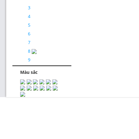
3
4
5
6
7
8
Thiết Kế Website
9
Màu sắc