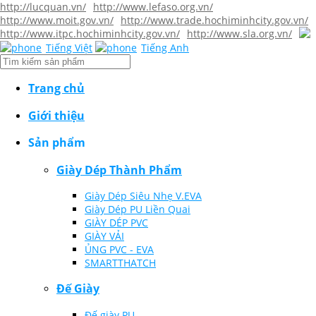
http://lucquan.vn/
http://www.lefaso.org.vn/
http://www.moit.gov.vn/
http://www.trade.hochiminhcity.gov.vn/
http://www.itpc.hochiminhcity.gov.vn/
http://www.sla.org.vn/
Tiếng Việt
Tiếng Anh
Trang chủ
Giới thiệu
Sản phẩm
Giày Dép Thành Phẩm
Giày Dép Siêu Nhẹ V.EVA
Giày Dép PU Liền Quai
GIÀY DÉP PVC
GIÀY VẢI
ỦNG PVC - EVA
SMARTTHATCH
Đế Giày
Đế giày PU