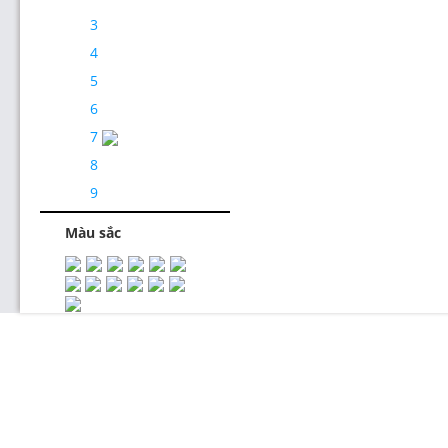
3
4
5
6
7
8
Thiết Kế Website
9
Màu sắc