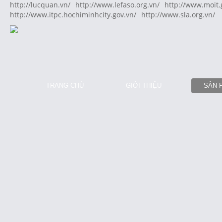
http://lucquan.vn/
http://www.lefaso.org.vn/
http://www.moit.
http://www.itpc.hochiminhcity.gov.vn/
http://www.sla.org.vn/
TRANG CHỦ
GIỚI THIỆU
SẢN 