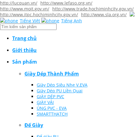
http://lucquan.vn/
http://www.lefaso.org.vn/
http://www.moit.gov.vn/
http://www.trade.hochiminhcity.gov.vn/
http://www.itpc.hochiminhcity.gov.vn/
http://www.sla.org.vn/
Tiếng Việt
Tiếng Anh
Trang chủ
Giới thiệu
Sản phẩm
Giày Dép Thành Phẩm
Giày Dép Siêu Nhẹ V.EVA
Giày Dép PU Liền Quai
GIÀY DÉP PVC
GIÀY VẢI
ỦNG PVC - EVA
SMARTTHATCH
Đế Giày
Đế giày PU