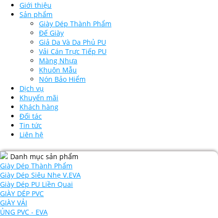
Giới thiệu
Sản phẩm
Giày Dép Thành Phẩm
Đế Giày
Giả Da Và Da Phủ PU
Vải Cán Trực Tiếp PU
Màng Nhựa
Khuôn Mẫu
Nón Bảo Hiểm
Dịch vụ
Khuyến mãi
Khách hàng
Đối tác
Tin tức
Liên hệ
Danh mục sản phẩm
Giày Dép Thành Phẩm
Giày Dép Siêu Nhẹ V.EVA
Giày Dép PU Liền Quai
GIÀY DÉP PVC
GIÀY VẢI
ỦNG PVC - EVA