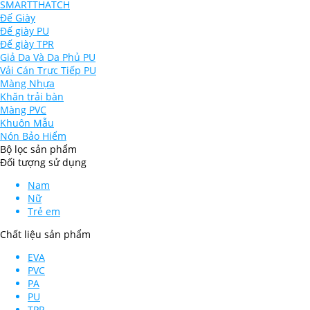
SMARTTHATCH
Đế Giày
Đế giày PU
Đế giày TPR
Giả Da Và Da Phủ PU
Vải Cán Trực Tiếp PU
Màng Nhựa
Khăn trải bàn
Màng PVC
Khuôn Mẫu
Nón Bảo Hiểm
Bộ lọc sản phẩm
Đối tượng sử dụng
Nam
Nữ
Trẻ em
Chất liệu sản phẩm
EVA
PVC
PA
PU
TPR