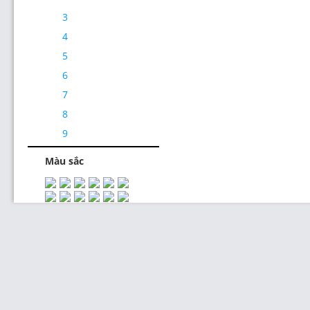
3
4
5
6
7
Thiết Kế Website
8
9
Màu sắc