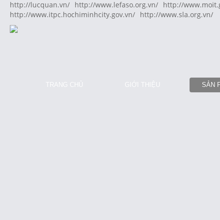
http://lucquan.vn/
http://www.lefaso.org.vn/
http://www.moit.
http://www.itpc.hochiminhcity.gov.vn/
http://www.sla.org.vn/
TRANG CHỦ
GIỚI THIỆU
SẢN 