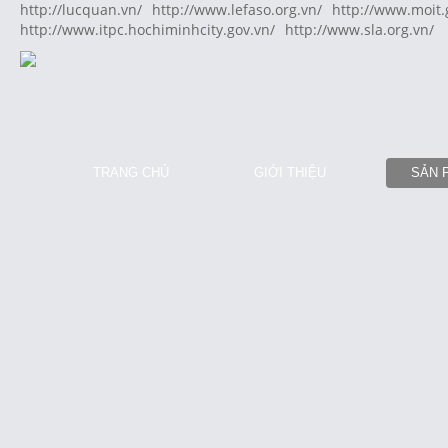
http://lucquan.vn/
http://www.lefaso.org.vn/
http://www.moit.
http://www.itpc.hochiminhcity.gov.vn/
http://www.sla.org.vn/
TRANG CHỦ
GIỚI THIỆU
SẢN 