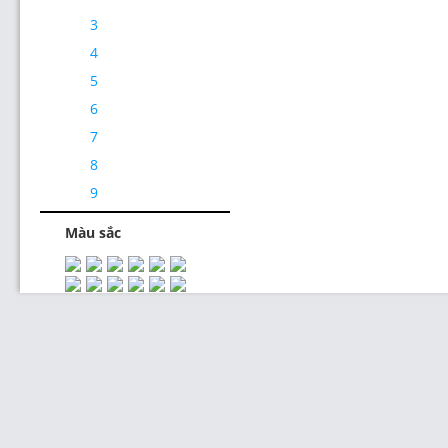
3
4
5
6
7
Thiết Kế Website
8
9
Màu sắc