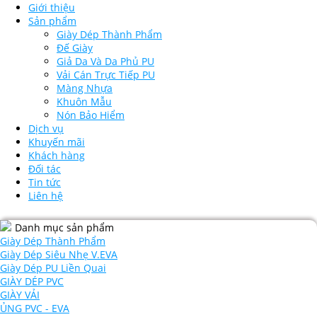
Giới thiệu
Sản phẩm
Giày Dép Thành Phẩm
Đế Giày
Giả Da Và Da Phủ PU
Vải Cán Trực Tiếp PU
Màng Nhựa
Khuôn Mẫu
Nón Bảo Hiểm
Dịch vụ
Khuyến mãi
Khách hàng
Đối tác
Tin tức
Liên hệ
Danh mục sản phẩm
Giày Dép Thành Phẩm
Giày Dép Siêu Nhẹ V.EVA
Giày Dép PU Liền Quai
GIÀY DÉP PVC
GIÀY VẢI
ỦNG PVC - EVA