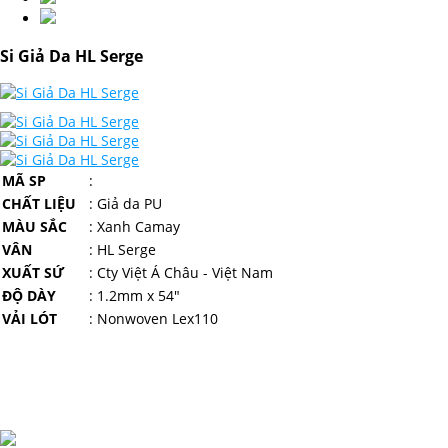
Si Giả Da HL Serge
MÃ SP
:
CHẤT LIỆU
: Giả da PU
MÀU SẮC
: Xanh Camay
VÂN
: HL Serge
XUẤT SỨ
: Cty Việt Á Châu - Việt Nam
ĐỘ DÀY
: 1.2mm x 54"
VẢI LÓT
: Nonwoven Lex110