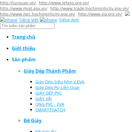
http://lucquan.vn/
http://www.lefaso.org.vn/
http://www.moit.gov.vn/
http://www.trade.hochiminhcity.gov.vn/
http://www.itpc.hochiminhcity.gov.vn/
http://www.sla.org.vn/
Tiếng Việt
Tiếng Anh
Trang chủ
Giới thiệu
Sản phẩm
Giày Dép Thành Phẩm
Giày Dép Siêu Nhẹ V.EVA
Giày Dép PU Liền Quai
GIÀY DÉP PVC
GIÀY VẢI
ỦNG PVC - EVA
SMARTTHATCH
Đế Giày
Đế giày PU