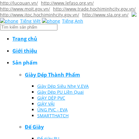
http://lucquan.vn/
http://www.lefaso.org.vn/
http://www.moit.gov.vn/
http://www.trade.hochiminhcity.gov.vn/
http://www.itpc.hochiminhcity.gov.vn/
http://www.sla.org.vn/
Tiếng Việt
Tiếng Anh
Trang chủ
Giới thiệu
Sản phẩm
Giày Dép Thành Phẩm
Giày Dép Siêu Nhẹ V.EVA
Giày Dép PU Liền Quai
GIÀY DÉP PVC
GIÀY VẢI
ỦNG PVC - EVA
SMARTTHATCH
Đế Giày
Đế giày PU