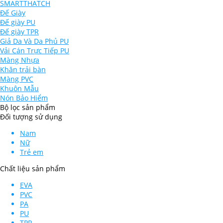
SMARTTHATCH
Đế Giày
Đế giày PU
Đế giày TPR
Giả Da Và Da Phủ PU
Vải Cán Trực Tiếp PU
Màng Nhựa
Khăn trải bàn
Màng PVC
Khuôn Mẫu
Nón Bảo Hiểm
Bộ lọc sản phẩm
Đối tượng sử dụng
Nam
Nữ
Trẻ em
Chất liệu sản phẩm
EVA
PVC
PA
PU
TPR