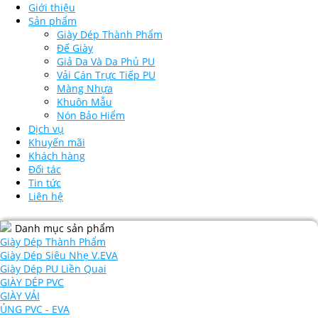
Giới thiệu
Sản phẩm
Giày Dép Thành Phẩm
Đế Giày
Giả Da Và Da Phủ PU
Vải Cán Trực Tiếp PU
Màng Nhựa
Khuôn Mẫu
Nón Bảo Hiểm
Dịch vụ
Khuyến mãi
Khách hàng
Đối tác
Tin tức
Liên hệ
Danh mục sản phẩm
Giày Dép Thành Phẩm
Giày Dép Siêu Nhẹ V.EVA
Giày Dép PU Liền Quai
GIÀY DÉP PVC
GIÀY VẢI
ỦNG PVC - EVA