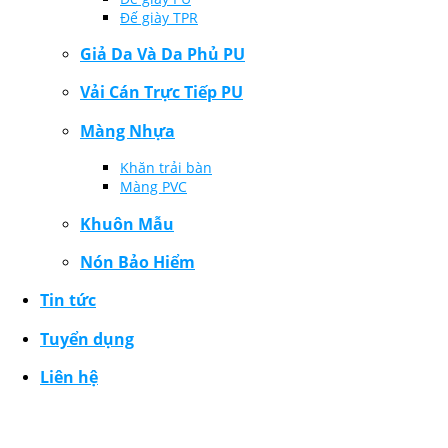
Đế giày TPR
Giả Da Và Da Phủ PU
Vải Cán Trực Tiếp PU
Màng Nhựa
Khăn trải bàn
Màng PVC
Khuôn Mẫu
Nón Bảo Hiểm
Tin tức
Tuyển dụng
Liên hệ