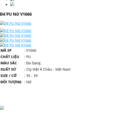
Đế PU Nữ V1666
MÃ SP
: V1666
CHẤT LIỆU
: PU
MÀU SẮC
: Đa Dạng
XUẤT SỨ
: Cty Việt Á Châu - Việt Nam
SIZE / CỠ
: 35 - 39
ĐỐI TƯỢNG
: Nữ