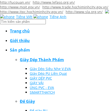
http://lucquan.vn/
http://www.lefaso.org.vn/
http://www.moit.gov.vn/
http://www.trade.hochiminhcity.gov.vn/
http://www.itpc.hochiminhcity.gov.vn/
http://www.sla.org.vn/
Tiếng Việt
Tiếng Anh
Trang chủ
Giới thiệu
Sản phẩm
Giày Dép Thành Phẩm
Giày Dép Siêu Nhẹ V.EVA
Giày Dép PU Liền Quai
GIÀY DÉP PVC
GIÀY VẢI
ỦNG PVC - EVA
SMARTTHATCH
Đế Giày
Đế giày PU