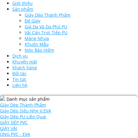
Giới thiệu
Sản phẩm
Giày Dép Thành Phẩm
Đế Giày
Giả Da Và Da Phủ PU
Vải Cán Trực Tiếp PU
Màng Nhựa
Khuôn Mẫu
Nón Bảo Hiểm
Dịch vụ
Khuyến mãi
Khách hàng
Đối tác
Tin tức
Liên hệ
Danh mục sản phẩm
Giày Dép Thành Phẩm
Giày Dép Siêu Nhẹ V.EVA
Giày Dép PU Liền Quai
GIÀY DÉP PVC
GIÀY VẢI
ỦNG PVC - EVA