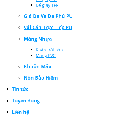
Đế giày TPR
Giả Da Và Da Phủ PU
Vải Cán Trực Tiếp PU
Màng Nhựa
Khăn trải bàn
Màng PVC
Khuôn Mẫu
Nón Bảo Hiểm
Tin tức
Tuyển dụng
Liên hệ