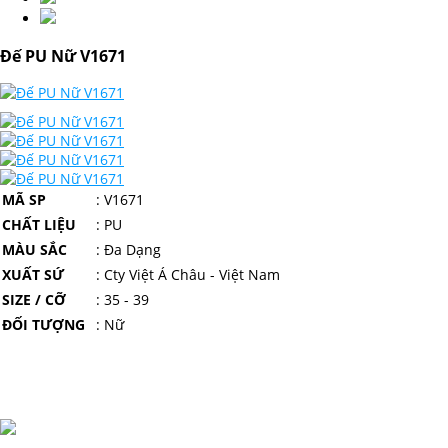
Đế PU Nữ V1671
MÃ SP
: V1671
CHẤT LIỆU
: PU
MÀU SẮC
: Đa Dạng
XUẤT SỨ
: Cty Việt Á Châu - Việt Nam
SIZE / CỠ
: 35 - 39
ĐỐI TƯỢNG
: Nữ