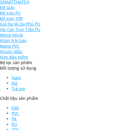
SMARTTHATCH
Đế Giày
Đế giày PU
Đế giày TPR
Giả Da Và Da Phủ PU
Vải Cán Trực Tiếp PU
Màng Nhựa
Khăn trải bàn
Màng PVC
Khuôn Mẫu
Nón Bảo Hiểm
Bộ lọc sản phẩm
Đối tượng sử dụng
Nam
Nữ
Trẻ em
Chất liệu sản phẩm
EVA
PVC
PA
PU
TPR