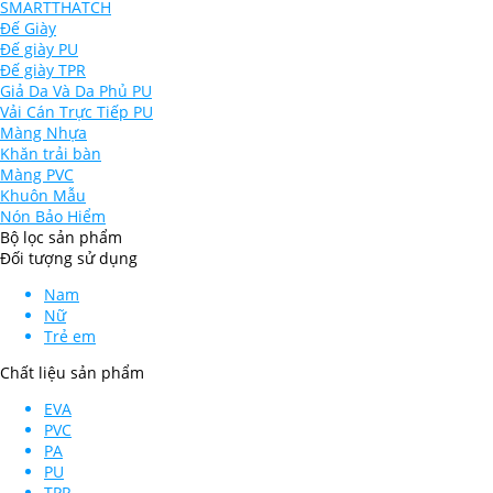
SMARTTHATCH
Đế Giày
Đế giày PU
Đế giày TPR
Giả Da Và Da Phủ PU
Vải Cán Trực Tiếp PU
Màng Nhựa
Khăn trải bàn
Màng PVC
Khuôn Mẫu
Nón Bảo Hiểm
Bộ lọc sản phẩm
Đối tượng sử dụng
Nam
Nữ
Trẻ em
Chất liệu sản phẩm
EVA
PVC
PA
PU
TPR