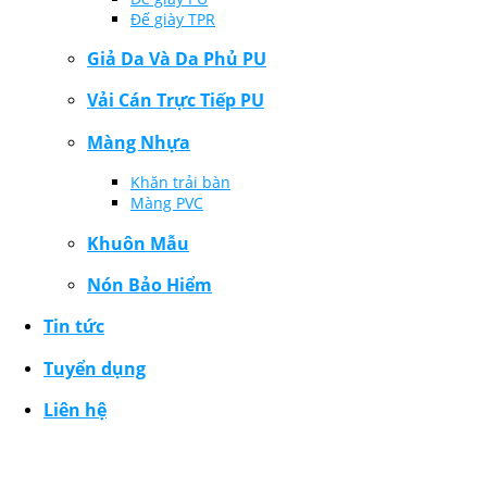
Đế giày TPR
Giả Da Và Da Phủ PU
Vải Cán Trực Tiếp PU
Màng Nhựa
Khăn trải bàn
Màng PVC
Khuôn Mẫu
Nón Bảo Hiểm
Tin tức
Tuyển dụng
Liên hệ