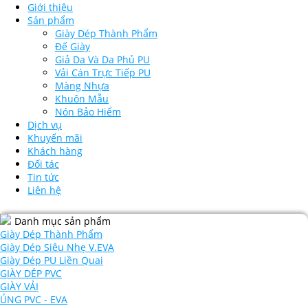
Giới thiệu
Sản phẩm
Giày Dép Thành Phẩm
Đế Giày
Giả Da Và Da Phủ PU
Vải Cán Trực Tiếp PU
Màng Nhựa
Khuôn Mẫu
Nón Bảo Hiểm
Dịch vụ
Khuyến mãi
Khách hàng
Đối tác
Tin tức
Liên hệ
Danh mục sản phẩm
Giày Dép Thành Phẩm
Giày Dép Siêu Nhẹ V.EVA
Giày Dép PU Liền Quai
GIÀY DÉP PVC
GIÀY VẢI
ỦNG PVC - EVA