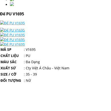
Đế PU V1695
MÃ SP
:
V1695
CHẤT LIỆU
: PU
MÀU SẮC
: Đa Dạng
XUẤT SỨ
: Cty Việt Á Châu - Việt Nam
SIZE / CỠ
: 35 - 39
ĐỐI TƯỢNG
: Nữ