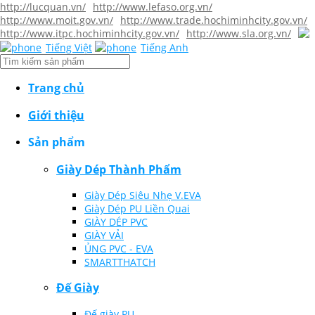
http://lucquan.vn/
http://www.lefaso.org.vn/
http://www.moit.gov.vn/
http://www.trade.hochiminhcity.gov.vn/
http://www.itpc.hochiminhcity.gov.vn/
http://www.sla.org.vn/
Tiếng Việt
Tiếng Anh
Trang chủ
Giới thiệu
Sản phẩm
Giày Dép Thành Phẩm
Giày Dép Siêu Nhẹ V.EVA
Giày Dép PU Liền Quai
GIÀY DÉP PVC
GIÀY VẢI
ỦNG PVC - EVA
SMARTTHATCH
Đế Giày
Đế giày PU