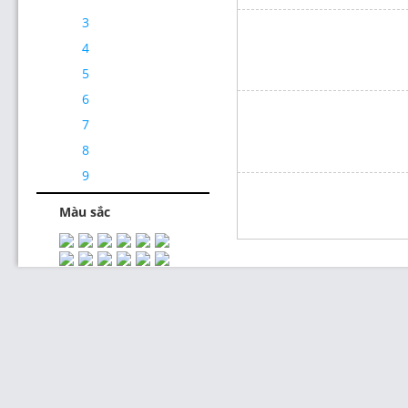
3
4
5
6
7
Thiết Kế Website
8
9
Màu sắc