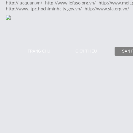
http://lucquan.vn/
http://www.lefaso.org.vn/
http://www.moit.
http://www.itpc.hochiminhcity.gov.vn/
http://www.sla.org.vn/
TRANG CHỦ
GIỚI THIỆU
SẢN 