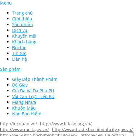
Menu
Trang chủ
Giới thiệu
Sản phẩm
Dịch vụ
Khuyến mãi
Khách hàng
Đối tác
Tin tức
Liên hệ
Sản phẩm
Giày Dép Thành Phẩm
Đế Giày
Giả Da Và Da Phủ PU
Vải Cán Trực Tiếp PU
Màng Nhựa
Khuôn Mẫu
Nón Bảo Hiểm
http://lucquan.vn/
http://www.lefaso.org.vn/
http://www.moit.gov.vn/
http://www.trade.hochiminhcity.gov.vn/
http://www.itpc.hochiminhcity.gov.vn/
http://www.sla.org.vn/