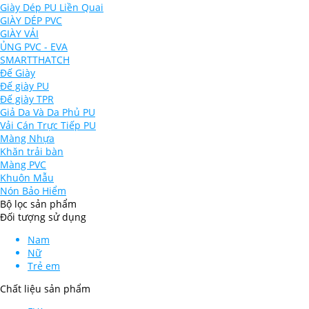
Giày Dép PU Liền Quai
GIÀY DÉP PVC
GIÀY VẢI
ỦNG PVC - EVA
SMARTTHATCH
Đế Giày
Đế giày PU
Đế giày TPR
Giả Da Và Da Phủ PU
Vải Cán Trực Tiếp PU
Màng Nhựa
Khăn trải bàn
Màng PVC
Khuôn Mẫu
Nón Bảo Hiểm
Bộ lọc sản phẩm
Đối tượng sử dụng
Nam
Nữ
Trẻ em
Chất liệu sản phẩm