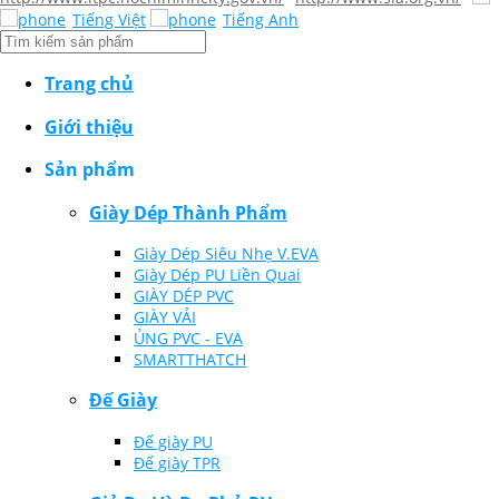
Tiếng Việt
Tiếng Anh
Trang chủ
Giới thiệu
Sản phẩm
Giày Dép Thành Phẩm
Giày Dép Siêu Nhẹ V.EVA
Giày Dép PU Liền Quai
GIÀY DÉP PVC
GIÀY VẢI
ỦNG PVC - EVA
SMARTTHATCH
Đế Giày
Đế giày PU
Đế giày TPR