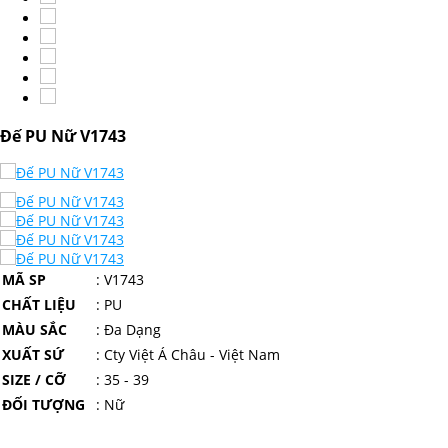
Đế PU Nữ V1743
MÃ SP
:
V1743
CHẤT LIỆU
: PU
MÀU SẮC
: Đa Dạng
XUẤT SỨ
: Cty Việt Á Châu - Việt Nam
SIZE / CỠ
: 35 - 39
ĐỐI TƯỢNG
: Nữ