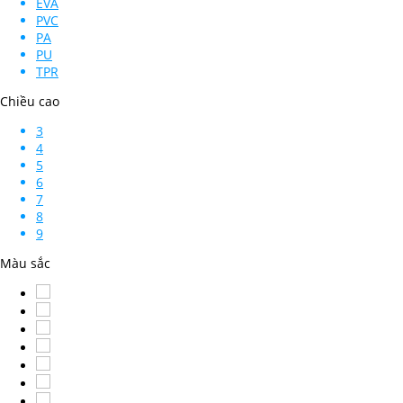
EVA
PVC
PA
PU
TPR
Chiều cao
3
4
5
6
7
8
9
Màu sắc