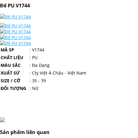
Đế PU V1744
MÃ SP
:
V1744
CHẤT LIỆU
: PU
MÀU SẮC
: Đa Dạng
XUẤT SỨ
: Cty Việt Á Châu - Việt Nam
SIZE / CỠ
: 35 - 39
ĐỐI TƯỢNG
: Nữ
Sản phẩm liên quan