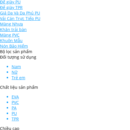
Đế giày PU
Đế giày TPR
Giả Da Và Da Phủ PU
Vải Cán Trực Tiếp PU
Màng Nhựa
Khăn trải bàn
Màng PVC
Khuôn Mẫu
Nón Bảo Hiểm
Bộ lọc sản phẩm
Đối tượng sử dụng
Nam
Nữ
Trẻ em
Chất liệu sản phẩm
EVA
PVC
PA
PU
TPR
Chiều cao