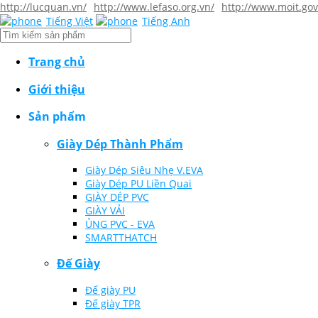
http://lucquan.vn/
http://www.lefaso.org.vn/
http://www.moit.gov
Tiếng Việt
Tiếng Anh
Trang chủ
Giới thiệu
Sản phẩm
Giày Dép Thành Phẩm
Giày Dép Siêu Nhẹ V.EVA
Giày Dép PU Liền Quai
GIÀY DÉP PVC
GIÀY VẢI
ỦNG PVC - EVA
SMARTTHATCH
Đế Giày
Đế giày PU
Đế giày TPR