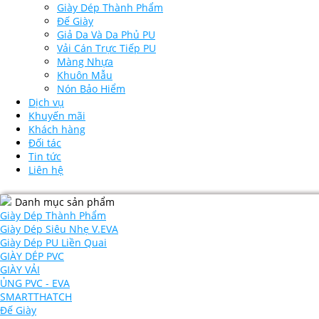
Giày Dép Thành Phẩm
Đế Giày
Giả Da Và Da Phủ PU
Vải Cán Trực Tiếp PU
Màng Nhựa
Khuôn Mẫu
Nón Bảo Hiểm
Dịch vụ
Khuyến mãi
Khách hàng
Đối tác
Tin tức
Liên hệ
Danh mục sản phẩm
Giày Dép Thành Phẩm
Giày Dép Siêu Nhẹ V.EVA
Giày Dép PU Liền Quai
GIÀY DÉP PVC
GIÀY VẢI
ỦNG PVC - EVA
SMARTTHATCH
Đế Giày