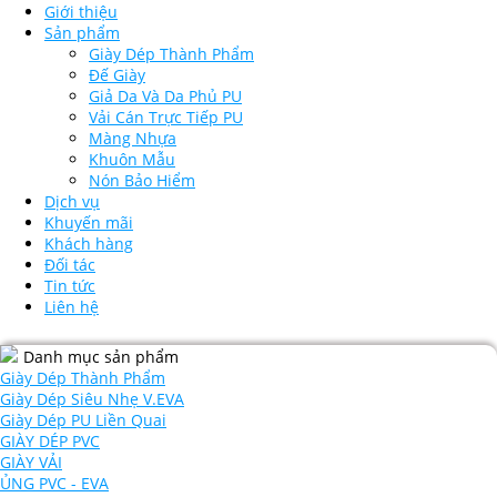
Giới thiệu
Sản phẩm
Giày Dép Thành Phẩm
Đế Giày
Giả Da Và Da Phủ PU
Vải Cán Trực Tiếp PU
Màng Nhựa
Khuôn Mẫu
Nón Bảo Hiểm
Dịch vụ
Khuyến mãi
Khách hàng
Đối tác
Tin tức
Liên hệ
Danh mục sản phẩm
Giày Dép Thành Phẩm
Giày Dép Siêu Nhẹ V.EVA
Giày Dép PU Liền Quai
GIÀY DÉP PVC
GIÀY VẢI
ỦNG PVC - EVA