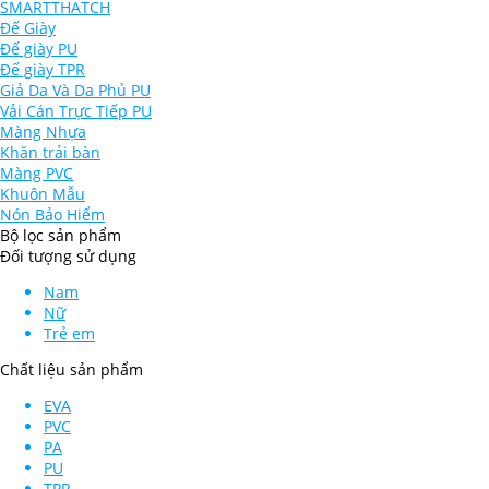
SMARTTHATCH
Đế Giày
Đế giày PU
Đế giày TPR
Giả Da Và Da Phủ PU
Vải Cán Trực Tiếp PU
Màng Nhựa
Khăn trải bàn
Màng PVC
Khuôn Mẫu
Nón Bảo Hiểm
Bộ lọc sản phẩm
Đối tượng sử dụng
Nam
Nữ
Trẻ em
Chất liệu sản phẩm
EVA
PVC
PA
PU
TPR