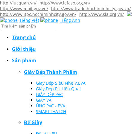
http://lucquan.vn/
http://www.lefaso.org.vn/
http://www.moit.gov.vn/
http://www.trade.hochiminhcity.gov.vn/
http://www.itpc.hochiminhcity.gov.vn/
http://www.sla.org.vn/
Tiếng Việt
Tiếng Anh
Trang chủ
Giới thiệu
Sản phẩm
Giày Dép Thành Phẩm
Giày Dép Siêu Nhẹ V.EVA
Giày Dép PU Liền Quai
GIÀY DÉP PVC
GIÀY VẢI
ỦNG PVC - EVA
SMARTTHATCH
Đế Giày
Đế giày PU