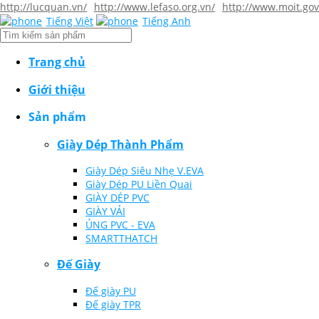
http://lucquan.vn/
http://www.lefaso.org.vn/
http://www.moit.gov
Tiếng Việt
Tiếng Anh
Trang chủ
Giới thiệu
Sản phẩm
Giày Dép Thành Phẩm
Giày Dép Siêu Nhẹ V.EVA
Giày Dép PU Liền Quai
GIÀY DÉP PVC
GIÀY VẢI
ỦNG PVC - EVA
SMARTTHATCH
Đế Giày
Đế giày PU
Đế giày TPR