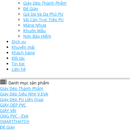
Giày Dép Thành Phẩm
Đế Giày
Giả Da Và Da Phủ PU
Vải Cán Trực Tiếp PU
Màng Nhựa
Khuôn Mẫu
Nón Bảo Hiểm
Dịch vụ
Khuyến mãi
Khách hàng
Đối tác
Tin tức
Liên hệ
Danh mục sản phẩm
Giày Dép Thành Phẩm
Giày Dép Siêu Nhẹ V.EVA
Giày Dép PU Liền Quai
GIÀY DÉP PVC
GIÀY VẢI
ỦNG PVC - EVA
SMARTTHATCH
Đế Giày