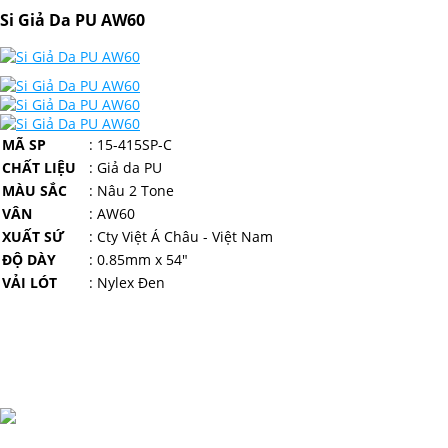
Si Giả Da PU AW60
MÃ SP
: 15-415SP-C
CHẤT LIỆU
: Giả da PU
MÀU SẮC
: Nâu 2 Tone
VÂN
: AW60
XUẤT SỨ
: Cty Việt Á Châu - Việt Nam
ĐỘ DÀY
: 0.85mm x 54"
VẢI LÓT
: Nylex Đen