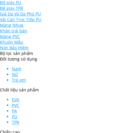
Đế giày PU
Đế giày TPR
Giả Da Và Da Phủ PU
Vải Cán Trực Tiếp PU
Màng Nhựa
Khăn trải bàn
Màng PVC
Khuôn Mẫu
Nón Bảo Hiểm
Bộ lọc sản phẩm
Đối tượng sử dụng
Nam
Nữ
Trẻ em
Chất liệu sản phẩm
EVA
PVC
PA
PU
TPR
Chiều cao