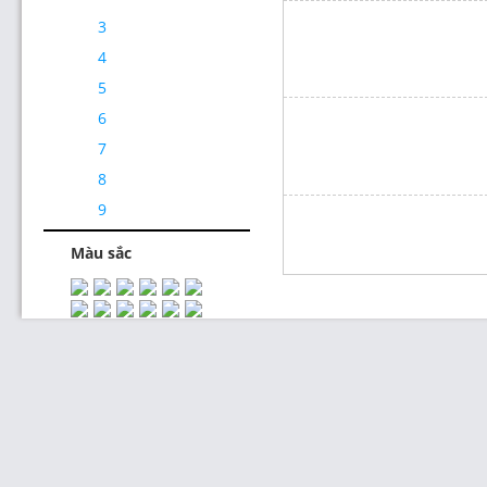
3
4
5
6
7
Thiết Kế Website
8
9
Màu sắc