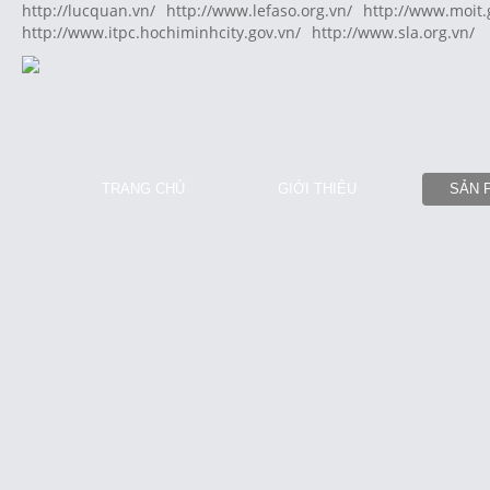
http://lucquan.vn/
http://www.lefaso.org.vn/
http://www.moit.
http://www.itpc.hochiminhcity.gov.vn/
http://www.sla.org.vn/
TRANG CHỦ
GIỚI THIỆU
SẢN 