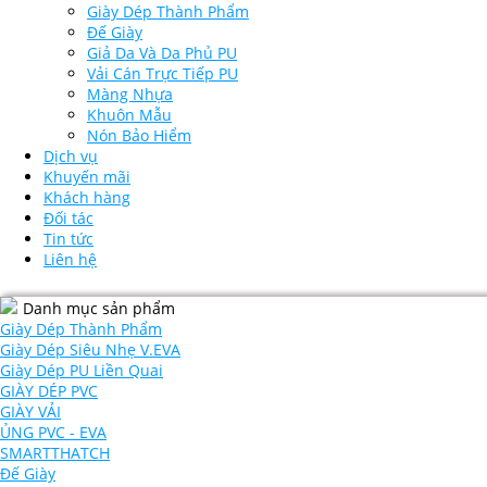
Giày Dép Thành Phẩm
Đế Giày
Giả Da Và Da Phủ PU
Vải Cán Trực Tiếp PU
Màng Nhựa
Khuôn Mẫu
Nón Bảo Hiểm
Dịch vụ
Khuyến mãi
Khách hàng
Đối tác
Tin tức
Liên hệ
Danh mục sản phẩm
Giày Dép Thành Phẩm
Giày Dép Siêu Nhẹ V.EVA
Giày Dép PU Liền Quai
GIÀY DÉP PVC
GIÀY VẢI
ỦNG PVC - EVA
SMARTTHATCH
Đế Giày