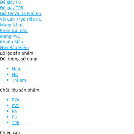
Đế giày PU
Đế giày TPR
Giả Da Và Da Phủ PU
Vải Cán Trực Tiếp PU
Màng Nhựa
Khăn trải bàn
Màng PVC
Khuôn Mẫu
Nón Bảo Hiểm
Bộ lọc sản phẩm
Đối tượng sử dụng
Nam
Nữ
Trẻ em
Chất liệu sản phẩm
EVA
PVC
PA
PU
TPR
Chiều cao