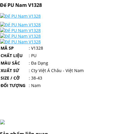
Đế PU Nam V1328
MÃ SP
: V1328
CHẤT LIỆU
: PU
MÀU SẮC
: Đa Dạng
XUẤT SỨ
: Cty Việt Á Châu - Việt Nam
SIZE / CỠ
: 38-43
ĐỐI TƯỢNG
: Nam
Sản phẩm liên quan