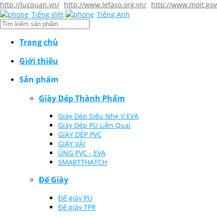
http://lucquan.vn/
http://www.lefaso.org.vn/
http://www.moit.gov
Tiếng Việt
Tiếng Anh
Trang chủ
Giới thiệu
Sản phẩm
Giày Dép Thành Phẩm
Giày Dép Siêu Nhẹ V.EVA
Giày Dép PU Liền Quai
GIÀY DÉP PVC
GIÀY VẢI
ỦNG PVC - EVA
SMARTTHATCH
Đế Giày
Đế giày PU
Đế giày TPR