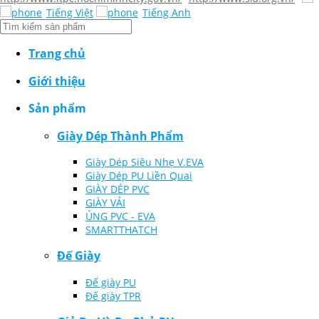
Tiếng Việt
Tiếng Anh
Trang chủ
Giới thiệu
Sản phẩm
Giày Dép Thành Phẩm
Giày Dép Siêu Nhẹ V.EVA
Giày Dép PU Liền Quai
GIÀY DÉP PVC
GIÀY VẢI
ỦNG PVC - EVA
SMARTTHATCH
Đế Giày
Đế giày PU
Đế giày TPR