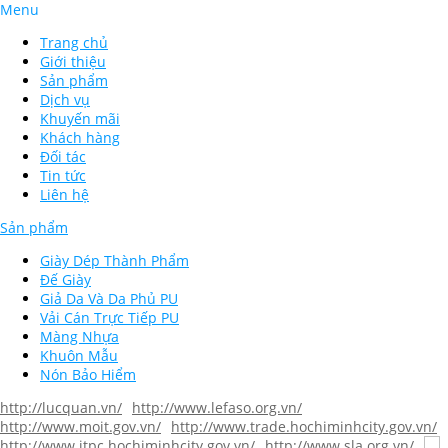
Menu
Trang chủ
Giới thiệu
Sản phẩm
Dịch vụ
Khuyến mãi
Khách hàng
Đối tác
Tin tức
Liên hệ
Sản phẩm
Giày Dép Thành Phẩm
Đế Giày
Giả Da Và Da Phủ PU
Vải Cán Trực Tiếp PU
Màng Nhựa
Khuôn Mẫu
Nón Bảo Hiểm
http://lucquan.vn/
http://www.lefaso.org.vn/
http://www.moit.gov.vn/
http://www.trade.hochiminhcity.gov.vn/
http://www.itpc.hochiminhcity.gov.vn/
http://www.sla.org.vn/