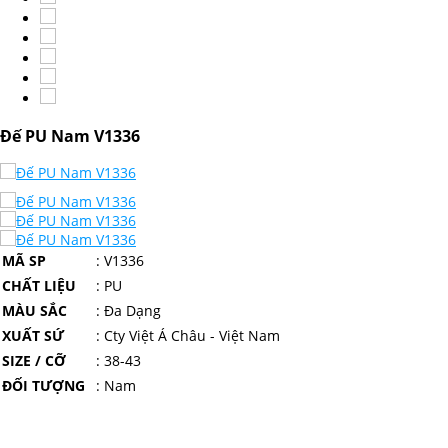
Đế PU Nam V1336
MÃ SP
: V1336
CHẤT LIỆU
: PU
MÀU SẮC
: Đa Dạng
XUẤT SỨ
: Cty Việt Á Châu - Việt Nam
SIZE / CỠ
: 38-43
ĐỐI TƯỢNG
: Nam