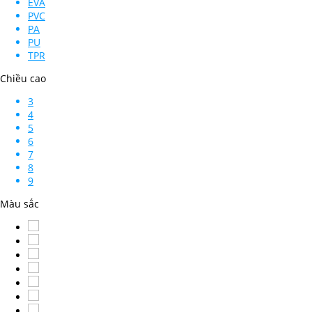
EVA
PVC
PA
PU
TPR
Chiều cao
3
4
5
6
7
8
9
Màu sắc