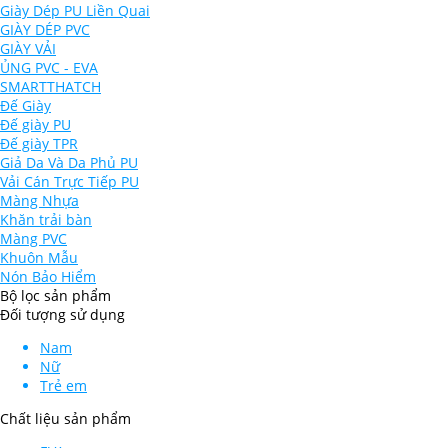
Giày Dép PU Liền Quai
GIÀY DÉP PVC
GIÀY VẢI
ỦNG PVC - EVA
SMARTTHATCH
Đế Giày
Đế giày PU
Đế giày TPR
Giả Da Và Da Phủ PU
Vải Cán Trực Tiếp PU
Màng Nhựa
Khăn trải bàn
Màng PVC
Khuôn Mẫu
Nón Bảo Hiểm
Bộ lọc sản phẩm
Đối tượng sử dụng
Nam
Nữ
Trẻ em
Chất liệu sản phẩm