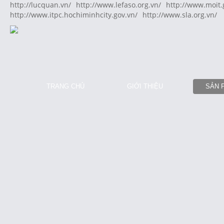
http://lucquan.vn/
http://www.lefaso.org.vn/
http://www.moit.
http://www.itpc.hochiminhcity.gov.vn/
http://www.sla.org.vn/
TRANG CHỦ
GIỚI THIỆU
SẢN 