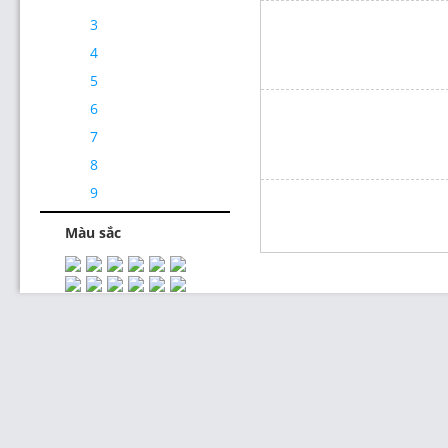
3
4
5
6
7
Thiết Kế Website
8
9
Màu sắc