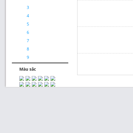
3
4
5
6
7
Thiết Kế Website
8
9
Màu sắc