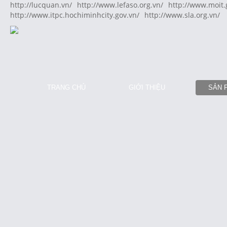
http://lucquan.vn/
http://www.lefaso.org.vn/
http://www.moit.
http://www.itpc.hochiminhcity.gov.vn/
http://www.sla.org.vn/
TRANG CHỦ
GIỚI THIỆU
SẢN 