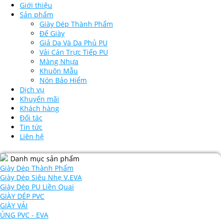
Giới thiệu
Sản phẩm
Giày Dép Thành Phẩm
Đế Giày
Giả Da Và Da Phủ PU
Vải Cán Trực Tiếp PU
Màng Nhựa
Khuôn Mẫu
Nón Bảo Hiểm
Dịch vụ
Khuyến mãi
Khách hàng
Đối tác
Tin tức
Liên hệ
Danh mục sản phẩm
Giày Dép Thành Phẩm
Giày Dép Siêu Nhẹ V.EVA
Giày Dép PU Liền Quai
GIÀY DÉP PVC
GIÀY VẢI
ỦNG PVC - EVA