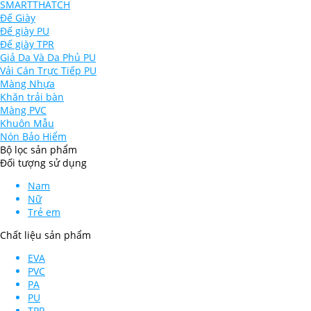
SMARTTHATCH
Đế Giày
Đế giày PU
Đế giày TPR
Giả Da Và Da Phủ PU
Vải Cán Trực Tiếp PU
Màng Nhựa
Khăn trải bàn
Màng PVC
Khuôn Mẫu
Nón Bảo Hiểm
Bộ lọc sản phẩm
Đối tượng sử dụng
Nam
Nữ
Trẻ em
Chất liệu sản phẩm
EVA
PVC
PA
PU
TPR