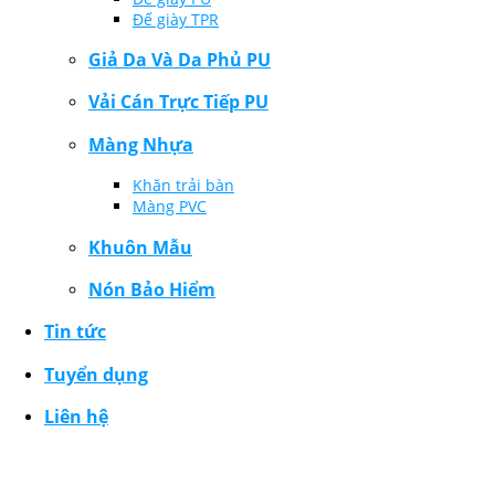
Đế giày TPR
Giả Da Và Da Phủ PU
Vải Cán Trực Tiếp PU
Màng Nhựa
Khăn trải bàn
Màng PVC
Khuôn Mẫu
Nón Bảo Hiểm
Tin tức
Tuyển dụng
Liên hệ