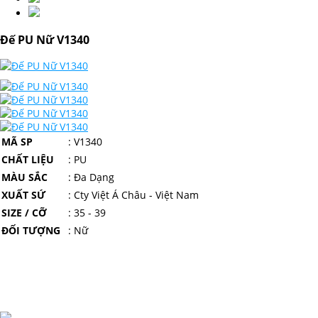
Đế PU Nữ V1340
MÃ SP
: V1340
CHẤT LIỆU
: PU
MÀU SẮC
: Đa Dạng
XUẤT SỨ
: Cty Việt Á Châu - Việt Nam
SIZE / CỠ
: 35 - 39
ĐỐI TƯỢNG
: Nữ