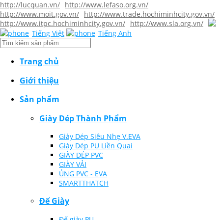
http://lucquan.vn/
http://www.lefaso.org.vn/
http://www.moit.gov.vn/
http://www.trade.hochiminhcity.gov.vn/
http://www.itpc.hochiminhcity.gov.vn/
http://www.sla.org.vn/
Tiếng Việt
Tiếng Anh
Trang chủ
Giới thiệu
Sản phẩm
Giày Dép Thành Phẩm
Giày Dép Siêu Nhẹ V.EVA
Giày Dép PU Liền Quai
GIÀY DÉP PVC
GIÀY VẢI
ỦNG PVC - EVA
SMARTTHATCH
Đế Giày
Đế giày PU