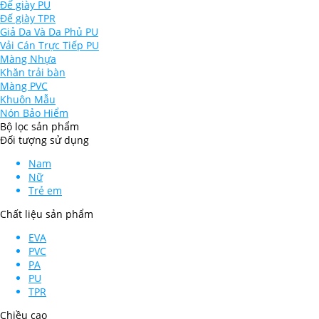
Đế giày PU
Đế giày TPR
Giả Da Và Da Phủ PU
Vải Cán Trực Tiếp PU
Màng Nhựa
Khăn trải bàn
Màng PVC
Khuôn Mẫu
Nón Bảo Hiểm
Bộ lọc sản phẩm
Đối tượng sử dụng
Nam
Nữ
Trẻ em
Chất liệu sản phẩm
EVA
PVC
PA
PU
TPR
Chiều cao