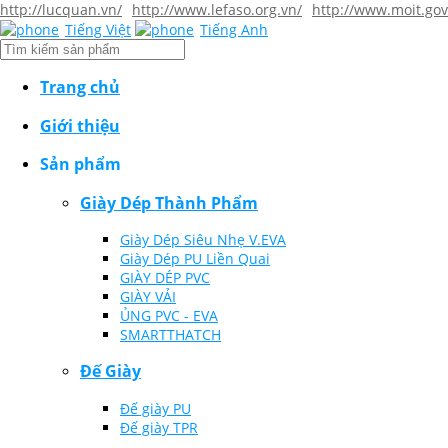
http://lucquan.vn/
http://www.lefaso.org.vn/
http://www.moit.gov
Tiếng Việt
Tiếng Anh
Trang chủ
Giới thiệu
Sản phẩm
Giày Dép Thành Phẩm
Giày Dép Siêu Nhẹ V.EVA
Giày Dép PU Liền Quai
GIÀY DÉP PVC
GIÀY VẢI
ỦNG PVC - EVA
SMARTTHATCH
Đế Giày
Đế giày PU
Đế giày TPR