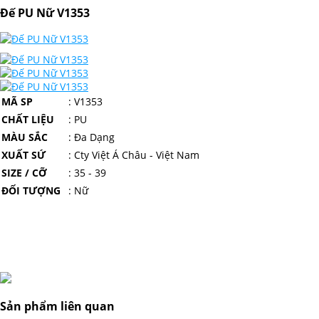
Đế PU Nữ V1353
MÃ SP
: V1353
CHẤT LIỆU
: PU
MÀU SẮC
: Đa Dạng
XUẤT SỨ
: Cty Việt Á Châu - Việt Nam
SIZE / CỠ
: 35 - 39
ĐỐI TƯỢNG
: Nữ
Sản phẩm liên quan