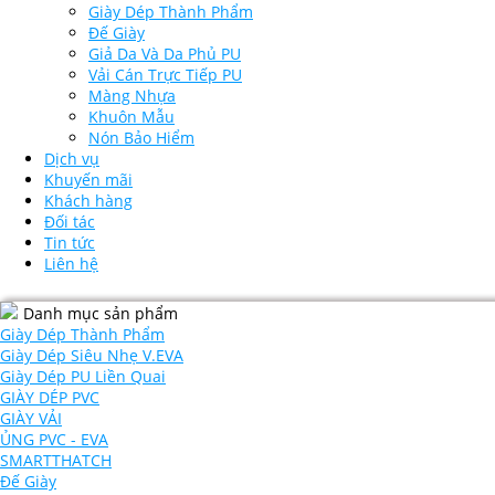
Giày Dép Thành Phẩm
Đế Giày
Giả Da Và Da Phủ PU
Vải Cán Trực Tiếp PU
Màng Nhựa
Khuôn Mẫu
Nón Bảo Hiểm
Dịch vụ
Khuyến mãi
Khách hàng
Đối tác
Tin tức
Liên hệ
Danh mục sản phẩm
Giày Dép Thành Phẩm
Giày Dép Siêu Nhẹ V.EVA
Giày Dép PU Liền Quai
GIÀY DÉP PVC
GIÀY VẢI
ỦNG PVC - EVA
SMARTTHATCH
Đế Giày