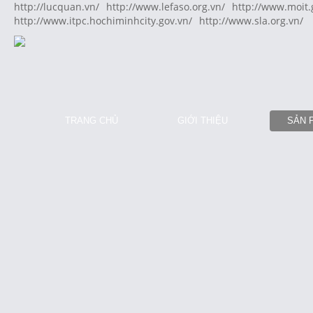
http://lucquan.vn/
http://www.lefaso.org.vn/
http://www.moit.
http://www.itpc.hochiminhcity.gov.vn/
http://www.sla.org.vn/
TRANG CHỦ
GIỚI THIỆU
SẢN 