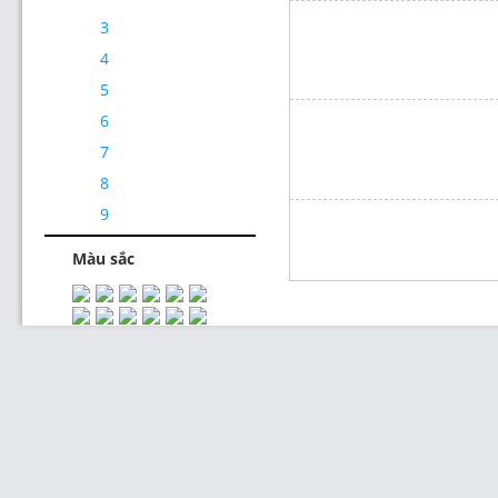
3
4
5
6
7
Thiết Kế Website
8
9
Màu sắc