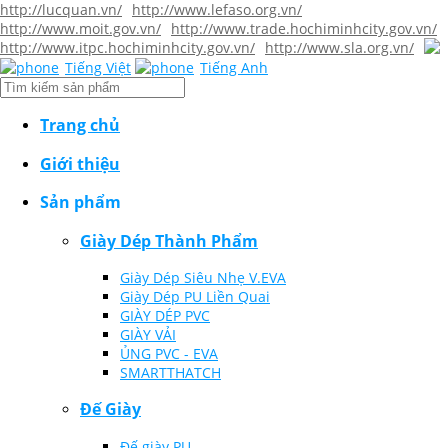
http://lucquan.vn/
http://www.lefaso.org.vn/
http://www.moit.gov.vn/
http://www.trade.hochiminhcity.gov.vn/
http://www.itpc.hochiminhcity.gov.vn/
http://www.sla.org.vn/
Tiếng Việt
Tiếng Anh
Trang chủ
Giới thiệu
Sản phẩm
Giày Dép Thành Phẩm
Giày Dép Siêu Nhẹ V.EVA
Giày Dép PU Liền Quai
GIÀY DÉP PVC
GIÀY VẢI
ỦNG PVC - EVA
SMARTTHATCH
Đế Giày
Đế giày PU