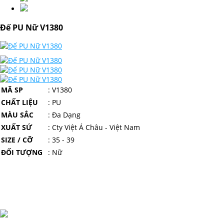
Đế PU Nữ V1380
MÃ SP
: V1380
CHẤT LIỆU
: PU
MÀU SẮC
: Đa Dạng
XUẤT SỨ
: Cty Việt Á Châu - Việt Nam
SIZE / CỠ
: 35 - 39
ĐỐI TƯỢNG
: Nữ