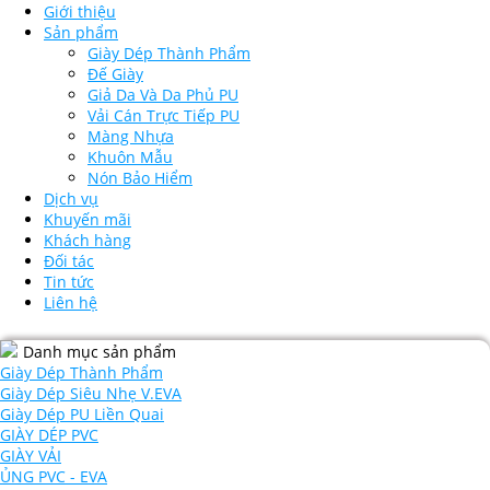
Giới thiệu
Sản phẩm
Giày Dép Thành Phẩm
Đế Giày
Giả Da Và Da Phủ PU
Vải Cán Trực Tiếp PU
Màng Nhựa
Khuôn Mẫu
Nón Bảo Hiểm
Dịch vụ
Khuyến mãi
Khách hàng
Đối tác
Tin tức
Liên hệ
Danh mục sản phẩm
Giày Dép Thành Phẩm
Giày Dép Siêu Nhẹ V.EVA
Giày Dép PU Liền Quai
GIÀY DÉP PVC
GIÀY VẢI
ỦNG PVC - EVA