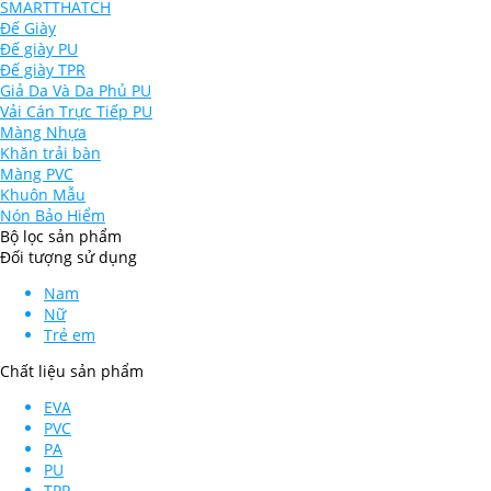
SMARTTHATCH
Đế Giày
Đế giày PU
Đế giày TPR
Giả Da Và Da Phủ PU
Vải Cán Trực Tiếp PU
Màng Nhựa
Khăn trải bàn
Màng PVC
Khuôn Mẫu
Nón Bảo Hiểm
Bộ lọc sản phẩm
Đối tượng sử dụng
Nam
Nữ
Trẻ em
Chất liệu sản phẩm
EVA
PVC
PA
PU
TPR