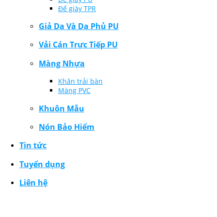
Đế giày TPR
Giả Da Và Da Phủ PU
Vải Cán Trực Tiếp PU
Màng Nhựa
Khăn trải bàn
Màng PVC
Khuôn Mẫu
Nón Bảo Hiểm
Tin tức
Tuyển dụng
Liên hệ