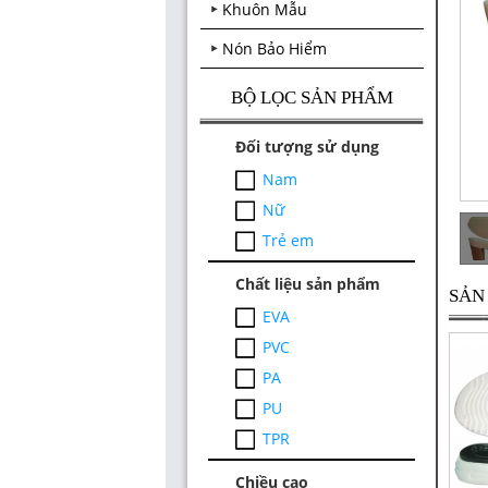
Khuôn Mẫu
Nón Bảo Hiểm
BỘ LỌC SẢN PHẨM
Đối tượng sử dụng
Nam
Nữ
Trẻ em
Chất liệu sản phẩm
SẢN
EVA
PVC
PA
Đế PU Nữ V1023
PU
(Size 35-39)
TPR
Chiều cao