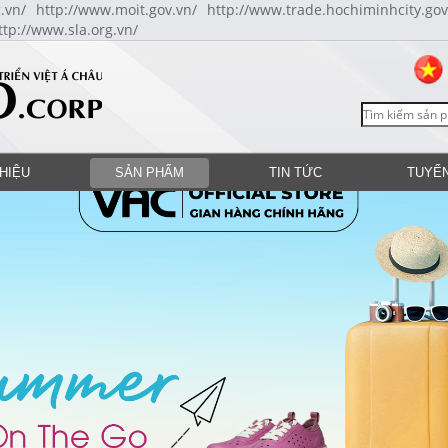
.vn/
http://www.moit.gov.vn/
http://www.trade.hochiminhcity.gov
ttp://www.sla.org.vn/
THIỆU
SẢN PHẨM
TIN TỨC
TUYỂ