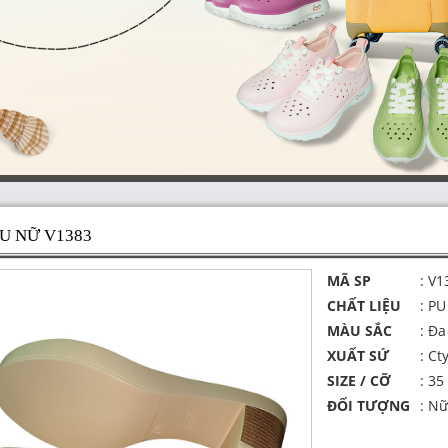
PU NỮ V1383
MÃ SP
: V1
CHẤT LIỆU
: PU
MÀU SẮC
: Đ
XUẤT SỨ
: Ct
SIZE / CỠ
: 35
ĐỐI TƯỢNG
: Nữ