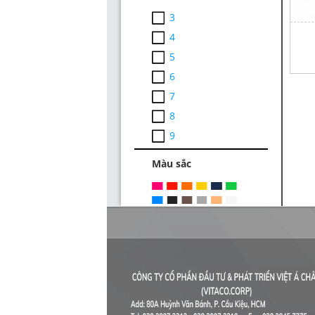
3
4
5
6
7
8
9
Màu sắc
Thiết Kế Website