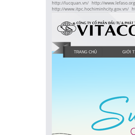
http://lucquan.vn/
http://www.lefaso.org
http://www.itpc.hochiminhcity.gov.vn/
h
TRANG CHỦ
GIỚI 