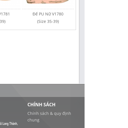
V1781
Đế PU Nữ V1780
Đế PU Nữ V1779
39)
(Size 35-39)
(Size 35-39)
CHÍNH SÁCH
Chính sách & quy định
chung