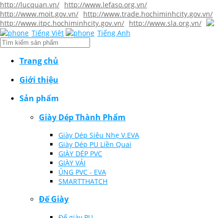
http://lucquan.vn/
http://www.lefaso.org.vn/
http://www.moit.gov.vn/
http://www.trade.hochiminhcity.gov.vn/
http://www.itpc.hochiminhcity.gov.vn/
http://www.sla.org.vn/
Tiếng Việt
Tiếng Anh
Trang chủ
Giới thiệu
Sản phẩm
Giày Dép Thành Phẩm
Giày Dép Siêu Nhẹ V.EVA
Giày Dép PU Liền Quai
GIÀY DÉP PVC
GIÀY VẢI
ỦNG PVC - EVA
SMARTTHATCH
Đế Giày
Đế giày PU