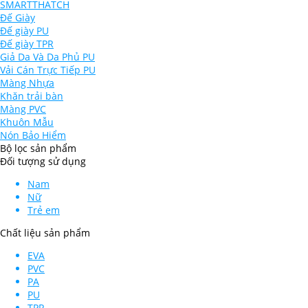
SMARTTHATCH
Đế Giày
Đế giày PU
Đế giày TPR
Giả Da Và Da Phủ PU
Vải Cán Trực Tiếp PU
Màng Nhựa
Khăn trải bàn
Màng PVC
Khuôn Mẫu
Nón Bảo Hiểm
Bộ lọc sản phẩm
Đối tượng sử dụng
Nam
Nữ
Trẻ em
Chất liệu sản phẩm
EVA
PVC
PA
PU
TPR