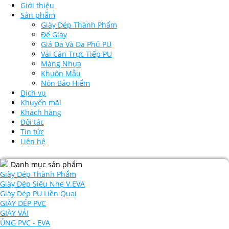
Giới thiệu
Sản phẩm
Giày Dép Thành Phẩm
Đế Giày
Giả Da Và Da Phủ PU
Vải Cán Trực Tiếp PU
Màng Nhựa
Khuôn Mẫu
Nón Bảo Hiểm
Dịch vụ
Khuyến mãi
Khách hàng
Đối tác
Tin tức
Liên hệ
Danh mục sản phẩm
Giày Dép Thành Phẩm
Giày Dép Siêu Nhẹ V.EVA
Giày Dép PU Liền Quai
GIÀY DÉP PVC
GIÀY VẢI
ỦNG PVC - EVA