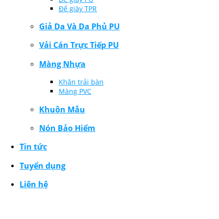
Đế giày TPR
Giả Da Và Da Phủ PU
Vải Cán Trực Tiếp PU
Màng Nhựa
Khăn trải bàn
Màng PVC
Khuôn Mẫu
Nón Bảo Hiểm
Tin tức
Tuyển dụng
Liên hệ