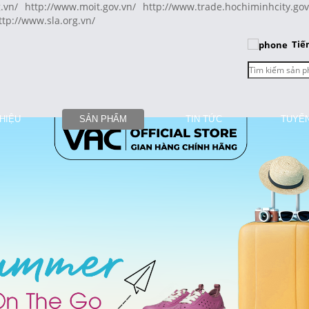
.vn/
http://www.moit.gov.vn/
http://www.trade.hochiminhcity.gov
ttp://www.sla.org.vn/
Tiế
THIỆU
SẢN PHẨM
TIN TỨC
TUYỂ