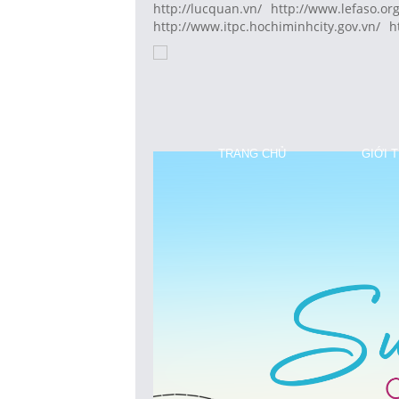
http://lucquan.vn/
http://www.lefaso.org
http://www.itpc.hochiminhcity.gov.vn/
h
TRANG CHỦ
GIỚI 