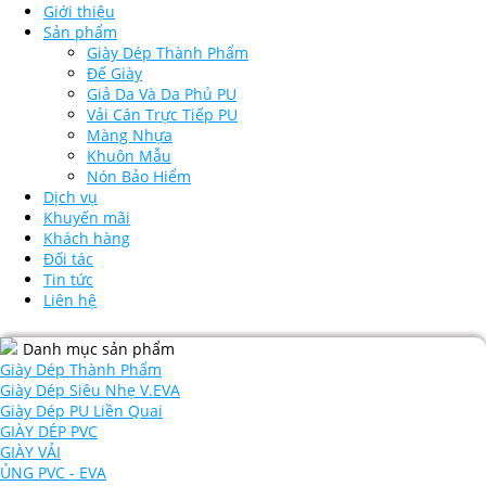
Giới thiệu
Sản phẩm
Giày Dép Thành Phẩm
Đế Giày
Giả Da Và Da Phủ PU
Vải Cán Trực Tiếp PU
Màng Nhựa
Khuôn Mẫu
Nón Bảo Hiểm
Dịch vụ
Khuyến mãi
Khách hàng
Đối tác
Tin tức
Liên hệ
Danh mục sản phẩm
Giày Dép Thành Phẩm
Giày Dép Siêu Nhẹ V.EVA
Giày Dép PU Liền Quai
GIÀY DÉP PVC
GIÀY VẢI
ỦNG PVC - EVA