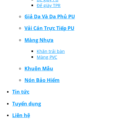
Đế giày TPR
Giả Da Và Da Phủ PU
Vải Cán Trực Tiếp PU
Màng Nhựa
Khăn trải bàn
Màng PVC
Khuôn Mẫu
Nón Bảo Hiểm
Tin tức
Tuyển dụng
Liên hệ