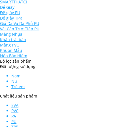
SMARTTHATCH
Đế Giày
Đế giày PU
Đế giày TPR
Giả Da Và Da Phủ PU
Vải Cán Trực Tiếp PU
Màng Nhựa
Khăn trải bàn
Màng PVC
Khuôn Mẫu
Nón Bảo Hiểm
Bộ lọc sản phẩm
Đối tượng sử dụng
Nam
Nữ
Trẻ em
Chất liệu sản phẩm
EVA
PVC
PA
PU
TPR