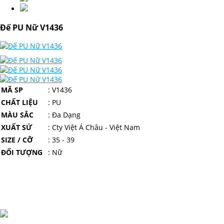
Đế PU Nữ V1436
MÃ SP
: V1436
CHẤT LIỆU
: PU
MÀU SẮC
: Đa Dạng
XUẤT SỨ
: Cty Việt Á Châu - Việt Nam
SIZE / CỠ
: 35 - 39
ĐỐI TƯỢNG
: Nữ