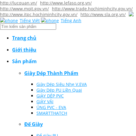
http://lucquan.vn/
http://www.lefaso.org.vn/
http://www.moit.gov.vn/
http://www.trade.hochiminhcity.gov.vn/
http://www.itpc.hochiminhcity.gov.vn/
http://www.sla.org.vn/
Tiếng Việt
Tiếng Anh
Trang chủ
Giới thiệu
Sản phẩm
Giày Dép Thành Phẩm
Giày Dép Siêu Nhẹ V.EVA
Giày Dép PU Liền Quai
GIÀY DÉP PVC
GIÀY VẢI
ỦNG PVC - EVA
SMARTTHATCH
Đế Giày
Đế giày PU