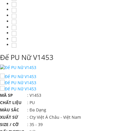
Đế PU Nữ V1453
MÃ SP
: V1453
CHẤT LIỆU
: PU
MÀU SẮC
: Đa Dạng
XUẤT SỨ
: Cty Việt Á Châu - Việt Nam
SIZE / CỠ
: 35 - 39