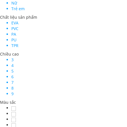
Nữ
Trẻ em
Chất liệu sản phẩm
EVA
PVC
PA
PU
TPR
Chiều cao
3
4
5
6
7
8
9
Màu sắc