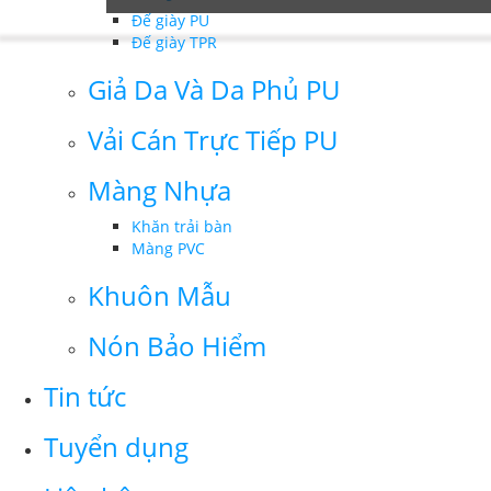
Đế giày PU
Đế giày TPR
Giả Da Và Da Phủ PU
Vải Cán Trực Tiếp PU
Màng Nhựa
Khăn trải bàn
Màng PVC
Khuôn Mẫu
Nón Bảo Hiểm
Tin tức
Tuyển dụng