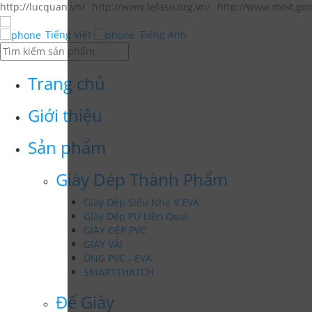
http://lucquan.vn/
http://www.lefaso.org.vn/
http://www.moit.gov
Tiếng Việt
Tiếng Anh
Trang chủ
Giới thiệu
Sản phẩm
Giày Dép Thành Phẩm
Giày Dép Siêu Nhẹ V.EVA
Giày Dép PU Liền Quai
GIÀY DÉP PVC
GIÀY VẢI
ỦNG PVC - EVA
SMARTTHATCH
Đế Giày