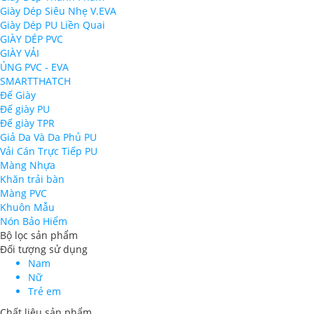
Giày Dép Siêu Nhẹ V.EVA
Giày Dép PU Liền Quai
GIÀY DÉP PVC
GIÀY VẢI
ỦNG PVC - EVA
SMARTTHATCH
Đế Giày
Đế giày PU
Đế giày TPR
Giả Da Và Da Phủ PU
Vải Cán Trực Tiếp PU
Màng Nhựa
Khăn trải bàn
Màng PVC
Khuôn Mẫu
Nón Bảo Hiểm
Bộ lọc sản phẩm
Đối tượng sử dụng
Nam
Nữ
Trẻ em
Chất liệu sản phẩm