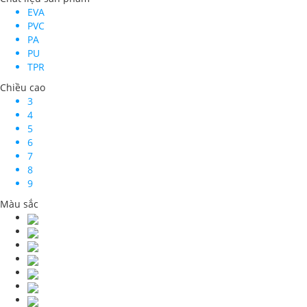
EVA
PVC
PA
PU
TPR
Chiều cao
3
4
5
6
7
8
9
Màu sắc