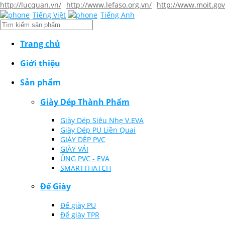
http://lucquan.vn/
http://www.lefaso.org.vn/
http://www.moit.gov
Tiếng Việt
Tiếng Anh
Trang chủ
Giới thiệu
Sản phẩm
Giày Dép Thành Phẩm
Giày Dép Siêu Nhẹ V.EVA
Giày Dép PU Liền Quai
GIÀY DÉP PVC
GIÀY VẢI
ỦNG PVC - EVA
SMARTTHATCH
Đế Giày
Đế giày PU
Đế giày TPR