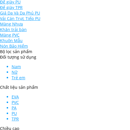
Đế giày PU
Đế giày TPR
Giả Da Và Da Phủ PU
Vải Cán Trực Tiếp PU
Màng Nhựa
Khăn trải bàn
Màng PVC
Khuôn Mẫu
Nón Bảo Hiểm
Bộ lọc sản phẩm
Đối tượng sử dụng
Nam
Nữ
Trẻ em
Chất liệu sản phẩm
EVA
PVC
PA
PU
TPR
Chiều cao