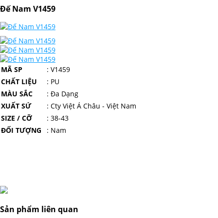
Đế Nam V1459
MÃ SP
: V1459
CHẤT LIỆU
: PU
MÀU SẮC
: Đa Dạng
XUẤT SỨ
: Cty Việt Á Châu - Việt Nam
SIZE / CỠ
: 38-43
ĐỐI TƯỢNG
: Nam
Sản phẩm liên quan