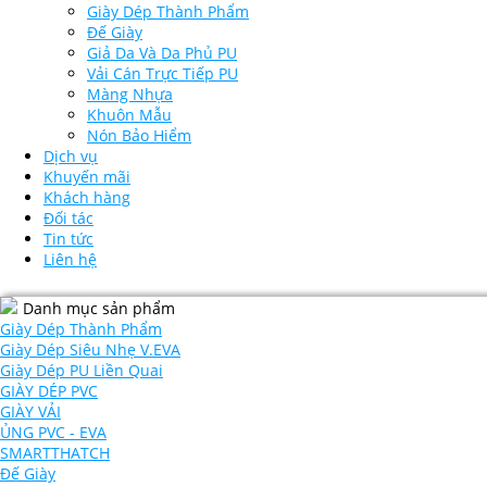
Giày Dép Thành Phẩm
Đế Giày
Giả Da Và Da Phủ PU
Vải Cán Trực Tiếp PU
Màng Nhựa
Khuôn Mẫu
Nón Bảo Hiểm
Dịch vụ
Khuyến mãi
Khách hàng
Đối tác
Tin tức
Liên hệ
Danh mục sản phẩm
Giày Dép Thành Phẩm
Giày Dép Siêu Nhẹ V.EVA
Giày Dép PU Liền Quai
GIÀY DÉP PVC
GIÀY VẢI
ỦNG PVC - EVA
SMARTTHATCH
Đế Giày