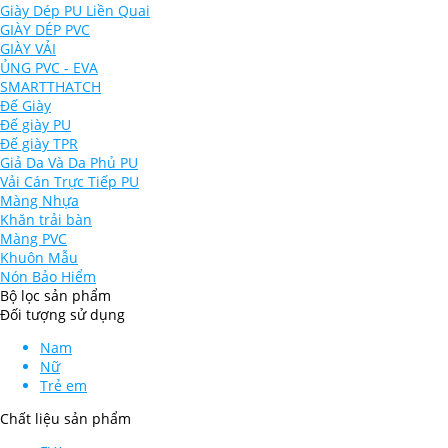
Giày Dép PU Liền Quai
GIÀY DÉP PVC
GIÀY VẢI
ỦNG PVC - EVA
SMARTTHATCH
Đế Giày
Đế giày PU
Đế giày TPR
Giả Da Và Da Phủ PU
Vải Cán Trực Tiếp PU
Màng Nhựa
Khăn trải bàn
Màng PVC
Khuôn Mẫu
Nón Bảo Hiểm
Bộ lọc sản phẩm
Đối tượng sử dụng
Nam
Nữ
Trẻ em
Chất liệu sản phẩm