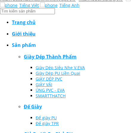
Tiếng Việt
Tiếng Anh
Trang chủ
Giới thiệu
Sản phẩm
Giày Dép Thành Phẩm
Giày Dép Siêu Nhẹ V.EVA
Giày Dép PU Liền Quai
GIÀY DÉP PVC
GIÀY VẢI
ỦNG PVC - EVA
SMARTTHATCH
Đế Giày
Đế giày PU
Đế giày TPR