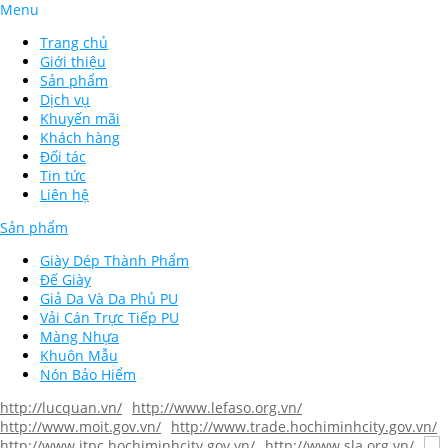
Menu
Trang chủ
Giới thiệu
Sản phẩm
Dịch vụ
Khuyến mãi
Khách hàng
Đối tác
Tin tức
Liên hệ
Sản phẩm
Giày Dép Thành Phẩm
Đế Giày
Giả Da Và Da Phủ PU
Vải Cán Trực Tiếp PU
Màng Nhựa
Khuôn Mẫu
Nón Bảo Hiểm
http://lucquan.vn/
http://www.lefaso.org.vn/
http://www.moit.gov.vn/
http://www.trade.hochiminhcity.gov.vn/
http://www.itpc.hochiminhcity.gov.vn/
http://www.sla.org.vn/