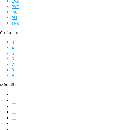
EVA
PVC
PA
PU
TPR
Chiều cao
3
4
5
6
7
8
9
Màu sắc