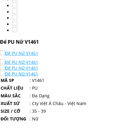
Đế PU Nữ V1461
MÃ SP
: V1461
CHẤT LIỆU
: PU
MÀU SẮC
: Đa Dạng
XUẤT SỨ
: Cty Việt Á Châu - Việt Nam
SIZE / CỠ
: 35 - 39
ĐỐI TƯỢNG
: Nữ