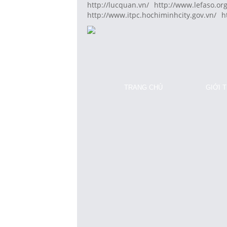
http://lucquan.vn/
http://www.lefaso.org
http://www.itpc.hochiminhcity.gov.vn/
h
TRANG CHỦ
GIỚI 