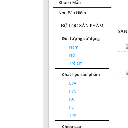
Khuôn Mẫu
Nón Bảo Hiểm
BỘ LỌC SẢN PHẨM
SẢN
Đối tượng sử dụng
Nam
Nữ
Đế PU Nữ V1023
Trẻ em
(Size 35-39)
Chất liệu sản phẩm
Đế PU Nữ V1403
EVA
(Size 35-39)
PVC
PA
PU
TPR
Chiều cao