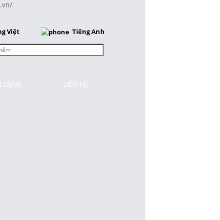
.vn/
ng Việt
Tiếng Anh
N DỤNG
LIÊN HỆ