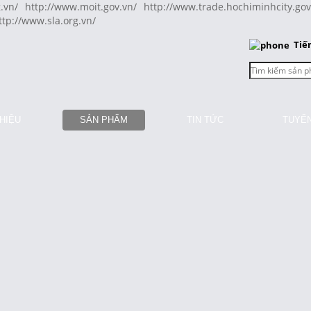
.vn/
http://www.moit.gov.vn/
http://www.trade.hochiminhcity.gov
ttp://www.sla.org.vn/
Tiế
THIỆU
SẢN PHẨM
TIN TỨC
TUYỂ