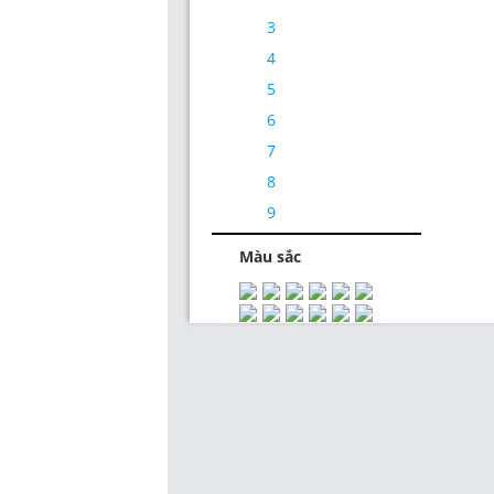
3
4
5
6
7
Thiết Kế Website
8
9
Màu sắc