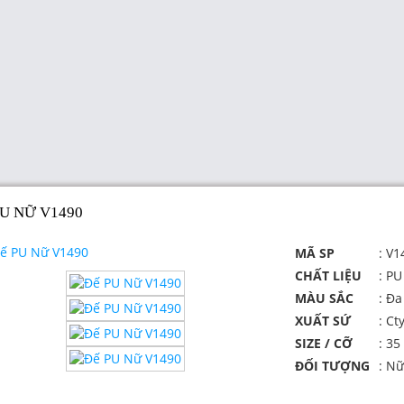
PU NỮ V1490
MÃ SP
: V1
CHẤT LIỆU
: PU
MÀU SẮC
: Đ
XUẤT SỨ
: Ct
SIZE / CỠ
: 35
ĐỐI TƯỢNG
: Nữ