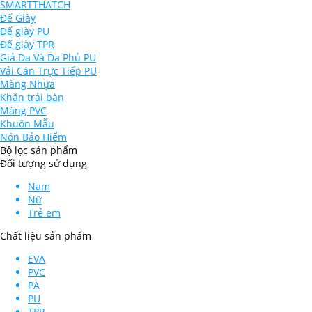
SMARTTHATCH
Đế Giày
Đế giày PU
Đế giày TPR
Giả Da Và Da Phủ PU
Vải Cán Trực Tiếp PU
Màng Nhựa
Khăn trải bàn
Màng PVC
Khuôn Mẫu
Nón Bảo Hiểm
Bộ lọc sản phẩm
Đối tượng sử dụng
Nam
Nữ
Trẻ em
Chất liệu sản phẩm
EVA
PVC
PA
PU
TPR