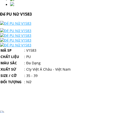
Đế PU Nữ V1583
MÃ SP
: V1583
CHẤT LIỆU
: PU
MÀU SẮC
: Đa Dạng
XUẤT SỨ
: Cty Việt Á Châu - Việt Nam
SIZE / CỠ
: 35 - 39
ĐỐI TƯỢNG
: Nữ