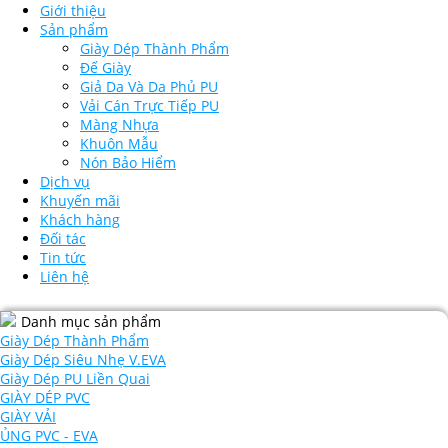
Giới thiệu
Sản phẩm
Giày Dép Thành Phẩm
Đế Giày
Giả Da Và Da Phủ PU
Vải Cán Trực Tiếp PU
Màng Nhựa
Khuôn Mẫu
Nón Bảo Hiểm
Dịch vụ
Khuyến mãi
Khách hàng
Đối tác
Tin tức
Liên hệ
Danh mục sản phẩm
Giày Dép Thành Phẩm
Giày Dép Siêu Nhẹ V.EVA
Giày Dép PU Liền Quai
GIÀY DÉP PVC
GIÀY VẢI
ỦNG PVC - EVA