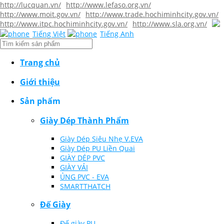
http://lucquan.vn/
http://www.lefaso.org.vn/
http://www.moit.gov.vn/
http://www.trade.hochiminhcity.gov.vn/
http://www.itpc.hochiminhcity.gov.vn/
http://www.sla.org.vn/
Tiếng Việt
Tiếng Anh
Trang chủ
Giới thiệu
Sản phẩm
Giày Dép Thành Phẩm
Giày Dép Siêu Nhẹ V.EVA
Giày Dép PU Liền Quai
GIÀY DÉP PVC
GIÀY VẢI
ỦNG PVC - EVA
SMARTTHATCH
Đế Giày
Đế giày PU