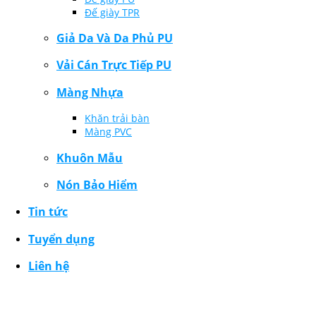
Đế giày TPR
Giả Da Và Da Phủ PU
Vải Cán Trực Tiếp PU
Màng Nhựa
Khăn trải bàn
Màng PVC
Khuôn Mẫu
Nón Bảo Hiểm
Tin tức
Tuyển dụng
Liên hệ