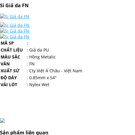
Si Giả da FN
MÃ SP
:
CHẤT LIỆU
: Giả da PU
MÀU SẮC
: Hồng Metalic
VÂN
: FN
XUẤT SỨ
: Cty Việt Á Châu - Việt Nam
ĐỘ DÀY
: 0.85mm x 54"
VẢI LÓT
: Nylex Wet
Sản phẩm liên quan