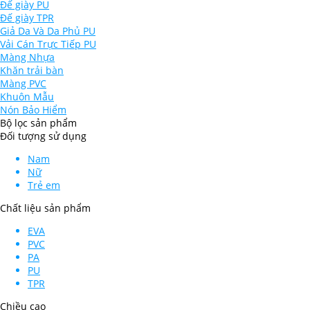
Đế giày PU
Đế giày TPR
Giả Da Và Da Phủ PU
Vải Cán Trực Tiếp PU
Màng Nhựa
Khăn trải bàn
Màng PVC
Khuôn Mẫu
Nón Bảo Hiểm
Bộ lọc sản phẩm
Đối tượng sử dụng
Nam
Nữ
Trẻ em
Chất liệu sản phẩm
EVA
PVC
PA
PU
TPR
Chiều cao