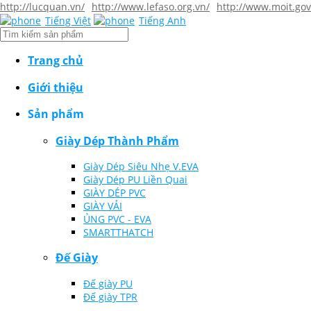
http://lucquan.vn/
http://www.lefaso.org.vn/
http://www.moit.gov
Tiếng Việt
Tiếng Anh
Trang chủ
Giới thiệu
Sản phẩm
Giày Dép Thành Phẩm
Giày Dép Siêu Nhẹ V.EVA
Giày Dép PU Liền Quai
GIÀY DÉP PVC
GIÀY VẢI
ỦNG PVC - EVA
SMARTTHATCH
Đế Giày
Đế giày PU
Đế giày TPR