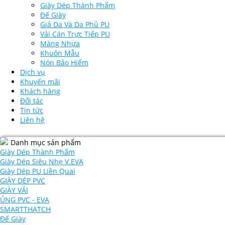
Giày Dép Thành Phẩm
Đế Giày
Giả Da Và Da Phủ PU
Vải Cán Trực Tiếp PU
Màng Nhựa
Khuôn Mẫu
Nón Bảo Hiểm
Dịch vụ
Khuyến mãi
Khách hàng
Đối tác
Tin tức
Liên hệ
Danh mục sản phẩm
Giày Dép Thành Phẩm
Giày Dép Siêu Nhẹ V.EVA
Giày Dép PU Liền Quai
GIÀY DÉP PVC
GIÀY VẢI
ỦNG PVC - EVA
SMARTTHATCH
Đế Giày