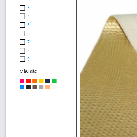
3
4
5
6
7
8
9
Màu sắc