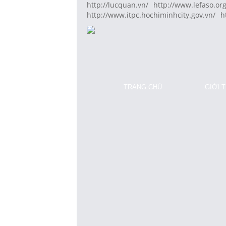
http://lucquan.vn/
http://www.lefaso.org
http://www.itpc.hochiminhcity.gov.vn/
h
TRANG CHỦ
GIỚI 