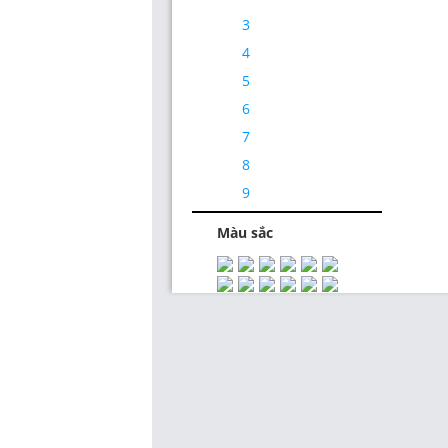
3
4
5
6
7
Thiết Kế Website
8
9
Màu sắc