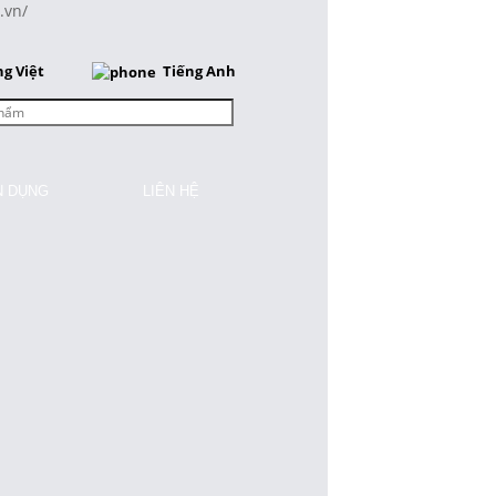
.vn/
ng Việt
Tiếng Anh
N DỤNG
LIÊN HỆ