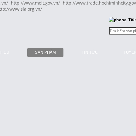
.vn/
http://www.moit.gov.vn/
http://www.trade.hochiminhcity.gov
ttp://www.sla.org.vn/
Tiế
THIỆU
SẢN PHẨM
TIN TỨC
TUYỂ