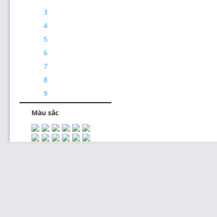
3
4
5
6
7
Thiết Kế Website
8
9
Màu sắc