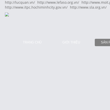
http://lucquan.vn/
http://www.lefaso.org.vn/
http://www.moit.
http://www.itpc.hochiminhcity.gov.vn/
http://www.sla.org.vn/
TRANG CHỦ
GIỚI THIỆU
SẢN 