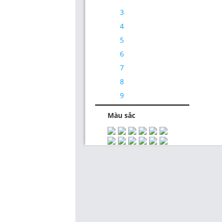
3
4
5
6
7
Thiết Kế Website
8
9
Màu sắc