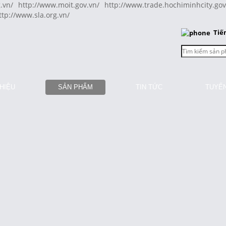
.vn/
http://www.moit.gov.vn/
http://www.trade.hochiminhcity.gov
ttp://www.sla.org.vn/
Tiế
THIỆU
SẢN PHẨM
TIN TỨC
TUYỂ