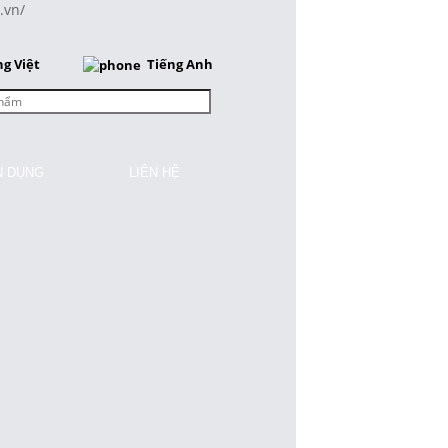
.vn/
ng Việt
Tiếng Anh
N DỤNG
LIÊN HỆ