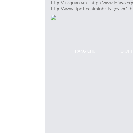
http://lucquan.vn/
http://www.lefaso.org
http://www.itpc.hochiminhcity.gov.vn/
h
TRANG CHỦ
GIỚI 