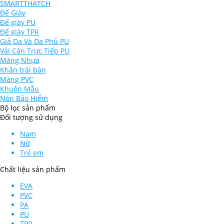
SMARTTHATCH
Đế Giày
Đế giày PU
Đế giày TPR
Giả Da Và Da Phủ PU
Vải Cán Trực Tiếp PU
Màng Nhựa
Khăn trải bàn
Màng PVC
Khuôn Mẫu
Nón Bảo Hiểm
Bộ lọc sản phẩm
Đối tượng sử dụng
Nam
Nữ
Trẻ em
Chất liệu sản phẩm
EVA
PVC
PA
PU
TPR