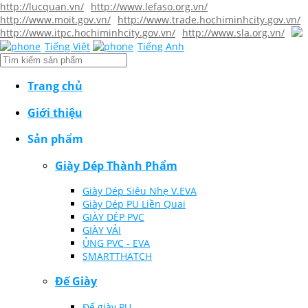
http://lucquan.vn/
http://www.lefaso.org.vn/
http://www.moit.gov.vn/
http://www.trade.hochiminhcity.gov.vn/
http://www.itpc.hochiminhcity.gov.vn/
http://www.sla.org.vn/
Tiếng Việt
Tiếng Anh
Trang chủ
Giới thiệu
Sản phẩm
Giày Dép Thành Phẩm
Giày Dép Siêu Nhẹ V.EVA
Giày Dép PU Liền Quai
GIÀY DÉP PVC
GIÀY VẢI
ỦNG PVC - EVA
SMARTTHATCH
Đế Giày
Đế giày PU