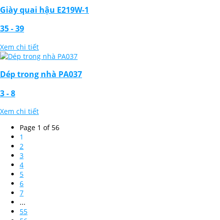
Giày quai hậu E219W-1
35 - 39
Xem chi tiết
Dép trong nhà PA037
3 - 8
Xem chi tiết
Page 1 of 56
1
2
3
4
5
6
7
...
55