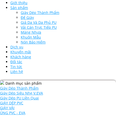
Giới thiệu
Sản phẩm
Giày Dép Thành Phẩm
Đế Giày
Giả Da Và Da Phủ PU
Vải Cán Trực Tiếp PU
Màng Nhựa
Khuôn Mẫu
Nón Bảo Hiểm
Dịch vụ
Khuyến mãi
Khách hàng
Đối tác
Tin tức
Liên hệ
Danh mục sản phẩm
Giày Dép Thành Phẩm
Giày Dép Siêu Nhẹ V.EVA
Giày Dép PU Liền Quai
GIÀY DÉP PVC
GIÀY VẢI
ỦNG PVC - EVA