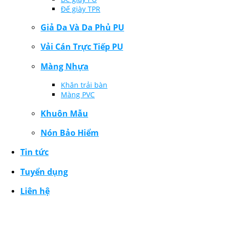
Đế giày TPR
Giả Da Và Da Phủ PU
Vải Cán Trực Tiếp PU
Màng Nhựa
Khăn trải bàn
Màng PVC
Khuôn Mẫu
Nón Bảo Hiểm
Tin tức
Tuyển dụng
Liên hệ