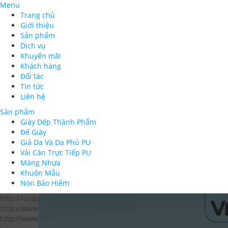
Menu
Trang chủ
Giới thiệu
Sản phẩm
Dịch vụ
Khuyến mãi
Khách hàng
Đối tác
Tin tức
Liên hệ
Sản phẩm
Giày Dép Thành Phẩm
Đế Giày
Giả Da Và Da Phủ PU
Vải Cán Trực Tiếp PU
Màng Nhựa
Khuôn Mẫu
Nón Bảo Hiểm
http://lucquan.vn/
http://www.lefaso.org.vn/
http://www.moit.gov.vn/
http://www.trade.hochiminhcity.gov.vn/
http://www.itpc.hochiminhcity.gov.vn/
http://www.sla.org.vn/