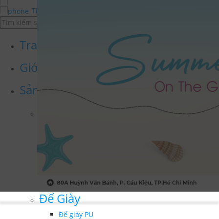
Tiếng Việt
Tiếng Anh
Trang chủ
Giới thiệu
Sản phẩm
Giày Dép Thành Phẩm
Giày Dép Siêu Nhẹ V.EVA
Giày Dép PU Liền Quai
GIÀY DÉP PVC
GIÀY VẢI
ỦNG PVC - EVA
SMARTTHATCH
Đế Giày
Đế giày PU