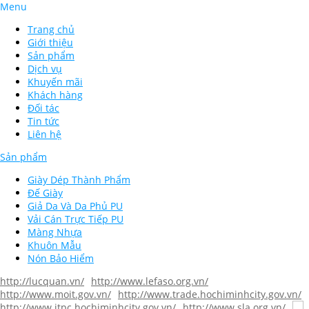
Menu
Trang chủ
Giới thiệu
Sản phẩm
Dịch vụ
Khuyến mãi
Khách hàng
Đối tác
Tin tức
Liên hệ
Sản phẩm
Giày Dép Thành Phẩm
Đế Giày
Giả Da Và Da Phủ PU
Vải Cán Trực Tiếp PU
Màng Nhựa
Khuôn Mẫu
Nón Bảo Hiểm
http://lucquan.vn/
http://www.lefaso.org.vn/
http://www.moit.gov.vn/
http://www.trade.hochiminhcity.gov.vn/
http://www.itpc.hochiminhcity.gov.vn/
http://www.sla.org.vn/