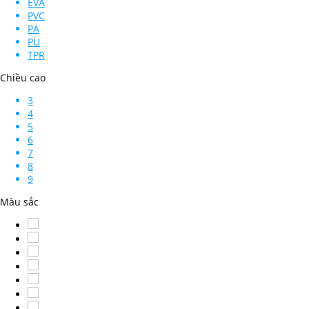
EVA
PVC
PA
PU
TPR
Chiều cao
3
4
5
6
7
8
9
Màu sắc