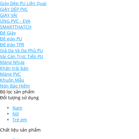
Giày Dép PU Liền Quai
GIÀY DÉP PVC
GIÀY VẢI
ỦNG PVC - EVA
SMARTTHATCH
Đế Giày
Đế giày PU
Đế giày TPR
Giả Da Và Da Phủ PU
Vải Cán Trực Tiếp PU
Màng Nhựa
Khăn trải bàn
Màng PVC
Khuôn Mẫu
Nón Bảo Hiểm
Bộ lọc sản phẩm
Đối tượng sử dụng
Nam
Nữ
Trẻ em
Chất liệu sản phẩm