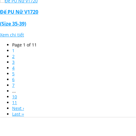
Đế PU Nữ V1720
(Size 35-39)
Xem chi tiết
Page 1 of 11
1
2
3
4
5
6
7
...
10
11
Next ›
Last ››
Thiết Kế Website