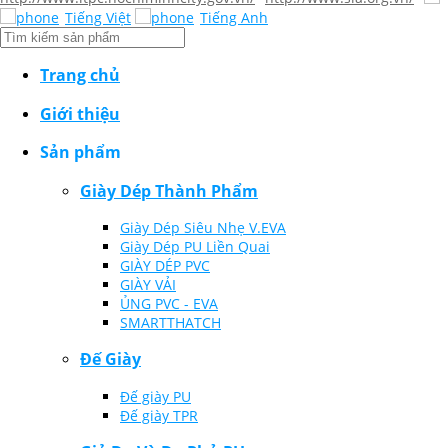
Tiếng Việt
Tiếng Anh
Trang chủ
Giới thiệu
Sản phẩm
Giày Dép Thành Phẩm
Giày Dép Siêu Nhẹ V.EVA
Giày Dép PU Liền Quai
GIÀY DÉP PVC
GIÀY VẢI
ỦNG PVC - EVA
SMARTTHATCH
Đế Giày
Đế giày PU
Đế giày TPR