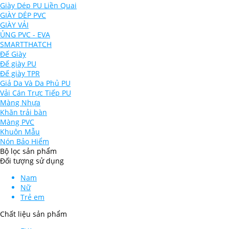
Giày Dép PU Liền Quai
GIÀY DÉP PVC
GIÀY VẢI
ỦNG PVC - EVA
SMARTTHATCH
Đế Giày
Đế giày PU
Đế giày TPR
Giả Da Và Da Phủ PU
Vải Cán Trực Tiếp PU
Màng Nhựa
Khăn trải bàn
Màng PVC
Khuôn Mẫu
Nón Bảo Hiểm
Bộ lọc sản phẩm
Đối tượng sử dụng
Nam
Nữ
Trẻ em
Chất liệu sản phẩm