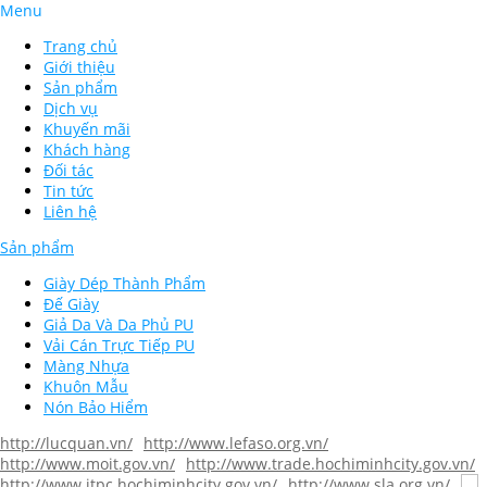
Menu
Trang chủ
Giới thiệu
Sản phẩm
Dịch vụ
Khuyến mãi
Khách hàng
Đối tác
Tin tức
Liên hệ
Sản phẩm
Giày Dép Thành Phẩm
Đế Giày
Giả Da Và Da Phủ PU
Vải Cán Trực Tiếp PU
Màng Nhựa
Khuôn Mẫu
Nón Bảo Hiểm
http://lucquan.vn/
http://www.lefaso.org.vn/
http://www.moit.gov.vn/
http://www.trade.hochiminhcity.gov.vn/
http://www.itpc.hochiminhcity.gov.vn/
http://www.sla.org.vn/