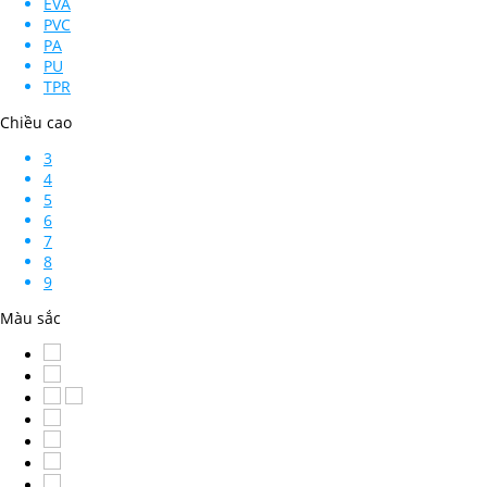
EVA
PVC
PA
PU
TPR
Chiều cao
3
4
5
6
7
8
9
Màu sắc