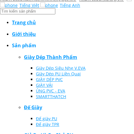
Tiếng Việt
Tiếng Anh
Trang chủ
Giới thiệu
Sản phẩm
Giày Dép Thành Phẩm
Giày Dép Siêu Nhẹ V.EVA
Giày Dép PU Liền Quai
GIÀY DÉP PVC
GIÀY VẢI
ỦNG PVC - EVA
SMARTTHATCH
Đế Giày
Đế giày PU
Đế giày TPR