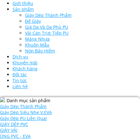
Giới thiệu
Sản phẩm
Giày Dép Thành Phẩm
Đế Giày
Giả Da Và Da Phủ PU
Vải Cán Trực Tiếp PU
Màng Nhựa
Khuôn Mẫu
Nón Bảo Hiểm
Dịch vụ
Khuyến mãi
Khách hàng
Đối tác
Tin tức
Liên hệ
Danh mục sản phẩm
Giày Dép Thành Phẩm
Giày Dép Siêu Nhẹ V.EVA
Giày Dép PU Liền Quai
GIÀY DÉP PVC
GIÀY VẢI
ỦNG PVC - EVA