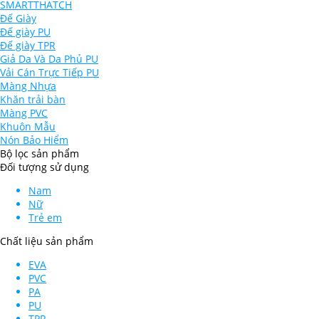
SMARTTHATCH
Đế Giày
Đế giày PU
Đế giày TPR
Giả Da Và Da Phủ PU
Vải Cán Trực Tiếp PU
Màng Nhựa
Khăn trải bàn
Màng PVC
Khuôn Mẫu
Nón Bảo Hiểm
Bộ lọc sản phẩm
Đối tượng sử dụng
Nam
Nữ
Trẻ em
Chất liệu sản phẩm
EVA
PVC
PA
PU
TPR