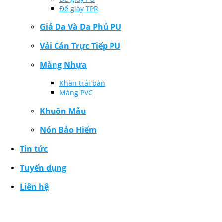
Đế giày TPR
Giả Da Và Da Phủ PU
Vải Cán Trực Tiếp PU
Màng Nhựa
Khăn trải bàn
Màng PVC
Khuôn Mẫu
Nón Bảo Hiểm
Tin tức
Tuyển dụng
Liên hệ