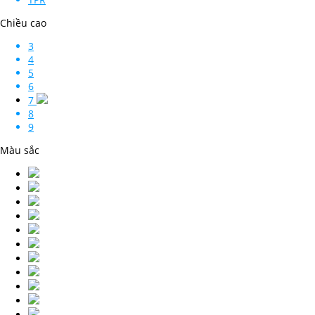
Chiều cao
3
4
5
6
7
8
9
Màu sắc