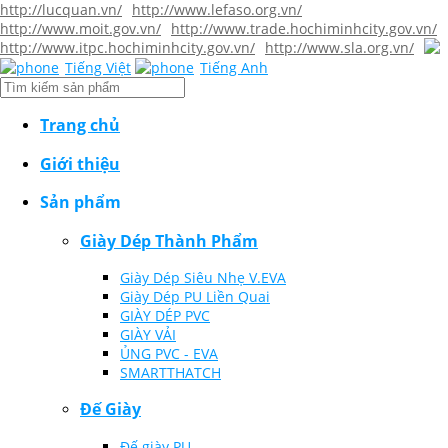
http://lucquan.vn/
http://www.lefaso.org.vn/
http://www.moit.gov.vn/
http://www.trade.hochiminhcity.gov.vn/
http://www.itpc.hochiminhcity.gov.vn/
http://www.sla.org.vn/
Tiếng Việt
Tiếng Anh
Trang chủ
Giới thiệu
Sản phẩm
Giày Dép Thành Phẩm
Giày Dép Siêu Nhẹ V.EVA
Giày Dép PU Liền Quai
GIÀY DÉP PVC
GIÀY VẢI
ỦNG PVC - EVA
SMARTTHATCH
Đế Giày
Đế giày PU