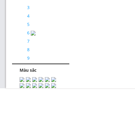
3
4
5
6
7
Thiết Kế Website
8
9
Màu sắc