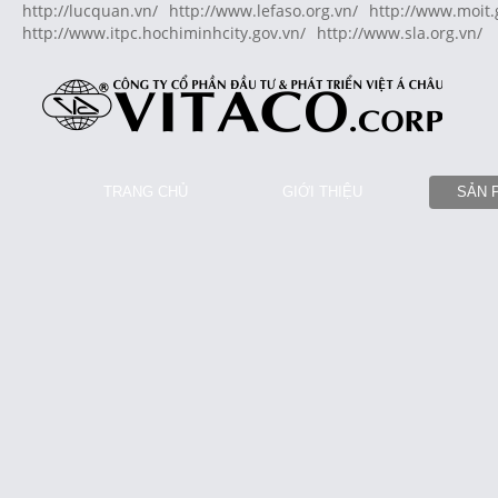
http://lucquan.vn/
http://www.lefaso.org.vn/
http://www.moit.
http://www.itpc.hochiminhcity.gov.vn/
http://www.sla.org.vn/
TRANG CHỦ
GIỚI THIỆU
SẢN 