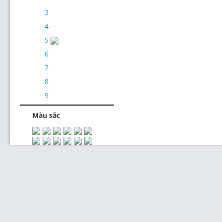
3
4
5
6
7
Thiết Kế Website
8
9
Màu sắc