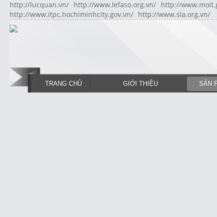
http://lucquan.vn/
http://www.lefaso.org.vn/
http://www.moit.
http://www.itpc.hochiminhcity.gov.vn/
http://www.sla.org.vn/
TRANG CHỦ
GIỚI THIỆU
SẢN 