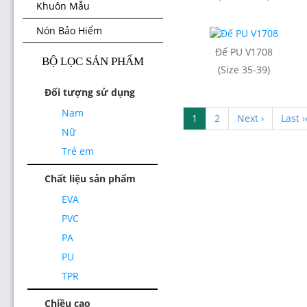
Khuôn Mẫu
Nón Bảo Hiểm
Đế PU V1708
BỘ LỌC SẢN PHẨM
(Size 35-39)
Đối tượng sử dụng
Nam
1
2
Next ›
Last ›
Nữ
Trẻ em
Chất liệu sản phẩm
EVA
PVC
PA
PU
TPR
Chiều cao