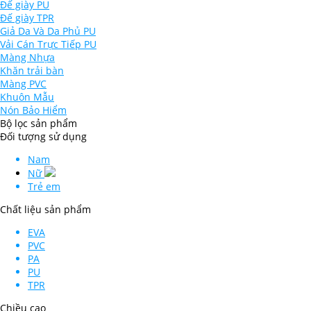
Đế giày PU
Đế giày TPR
Giả Da Và Da Phủ PU
Vải Cán Trực Tiếp PU
Màng Nhựa
Khăn trải bàn
Màng PVC
Khuôn Mẫu
Nón Bảo Hiểm
Bộ lọc sản phẩm
Đối tượng sử dụng
Nam
Nữ
Trẻ em
Chất liệu sản phẩm
EVA
PVC
PA
PU
TPR
Chiều cao