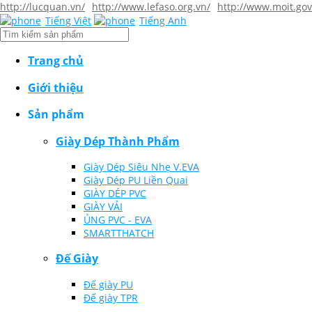
http://lucquan.vn/
http://www.lefaso.org.vn/
http://www.moit.gov
Tiếng Việt
Tiếng Anh
Trang chủ
Giới thiệu
Sản phẩm
Giày Dép Thành Phẩm
Giày Dép Siêu Nhẹ V.EVA
Giày Dép PU Liền Quai
GIÀY DÉP PVC
GIÀY VẢI
ỦNG PVC - EVA
SMARTTHATCH
Đế Giày
Đế giày PU
Đế giày TPR