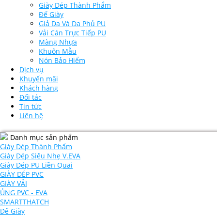
Giày Dép Thành Phẩm
Đế Giày
Giả Da Và Da Phủ PU
Vải Cán Trực Tiếp PU
Màng Nhựa
Khuôn Mẫu
Nón Bảo Hiểm
Dịch vụ
Khuyến mãi
Khách hàng
Đối tác
Tin tức
Liên hệ
Danh mục sản phẩm
Giày Dép Thành Phẩm
Giày Dép Siêu Nhẹ V.EVA
Giày Dép PU Liền Quai
GIÀY DÉP PVC
GIÀY VẢI
ỦNG PVC - EVA
SMARTTHATCH
Đế Giày