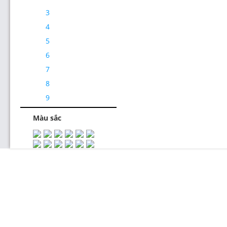
3
4
5
6
7
Thiết Kế Website
8
9
Màu sắc