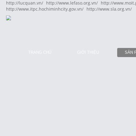
http://lucquan.vn/
http://www.lefaso.org.vn/
http://www.moit.
http://www.itpc.hochiminhcity.gov.vn/
http://www.sla.org.vn/
TRANG CHỦ
GIỚI THIỆU
SẢN 