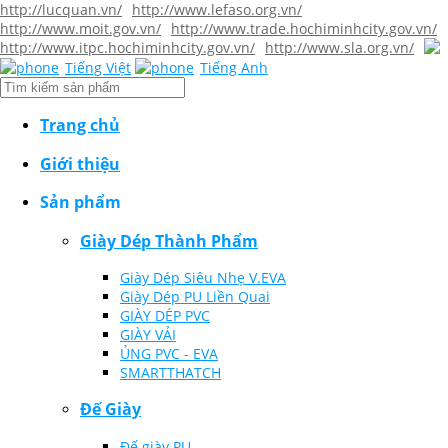
http://lucquan.vn/
http://www.lefaso.org.vn/
http://www.moit.gov.vn/
http://www.trade.hochiminhcity.gov.vn/
http://www.itpc.hochiminhcity.gov.vn/
http://www.sla.org.vn/
Tiếng Việt
Tiếng Anh
Trang chủ
Giới thiệu
Sản phẩm
Giày Dép Thành Phẩm
Giày Dép Siêu Nhẹ V.EVA
Giày Dép PU Liền Quai
GIÀY DÉP PVC
GIÀY VẢI
ỦNG PVC - EVA
SMARTTHATCH
Đế Giày
Đế giày PU