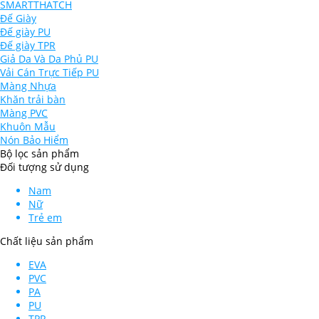
SMARTTHATCH
Đế Giày
Đế giày PU
Đế giày TPR
Giả Da Và Da Phủ PU
Vải Cán Trực Tiếp PU
Màng Nhựa
Khăn trải bàn
Màng PVC
Khuôn Mẫu
Nón Bảo Hiểm
Bộ lọc sản phẩm
Đối tượng sử dụng
Nam
Nữ
Trẻ em
Chất liệu sản phẩm
EVA
PVC
PA
PU
TPR