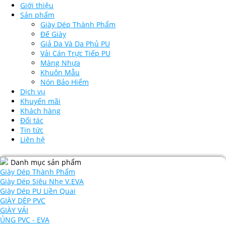
Giới thiệu
Sản phẩm
Giày Dép Thành Phẩm
Đế Giày
Giả Da Và Da Phủ PU
Vải Cán Trực Tiếp PU
Màng Nhựa
Khuôn Mẫu
Nón Bảo Hiểm
Dịch vụ
Khuyến mãi
Khách hàng
Đối tác
Tin tức
Liên hệ
Danh mục sản phẩm
Giày Dép Thành Phẩm
Giày Dép Siêu Nhẹ V.EVA
Giày Dép PU Liền Quai
GIÀY DÉP PVC
GIÀY VẢI
ỦNG PVC - EVA